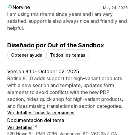
Norvine
May 24, 2025
I am using this theme since years and i am very
satisfied. support is also always nice and friendly and
helpful.
Diseñado por Out of the Sandbox
Obtener ayuda
Todos los temas
Version 8.1.0
•
October 02, 2025
Retina 8.1.0 adds support for high-variant products
with a new section and template, updates form
elements to avoid conflicts with the new PDP
section, hides quick shop for high-variant products,
and fixes missing translations in section categories.
Ver detalles
Todas las versiones
Documentación del tema
Ver detalles
Detalles de contacto del diseñador
329 Howe St., PMB 2066, Vancouver, BC, V6C 3N2, CA