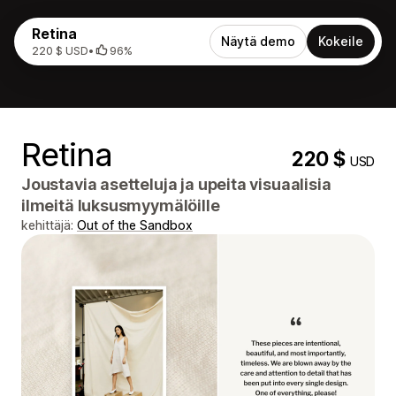
Retina
Näytä demo
Kokeile
220 $ USD
•
96%
Retina
220 $
USD
Joustavia asetteluja ja upeita visuaalisia
ilmeitä luksusmyymälöille
kehittäjä:
Out of the Sandbox