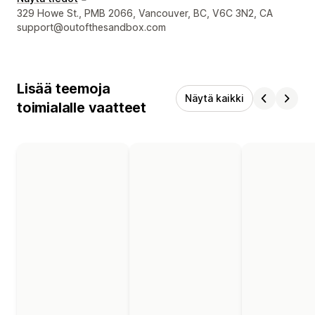
Suunnittelijan yhteystiedot
329 Howe St., PMB 2066, Vancouver, BC, V6C 3N2, CA
support@outofthesandbox.com
Lisää teemoja
Näytä kaikki
toimialalle vaatteet