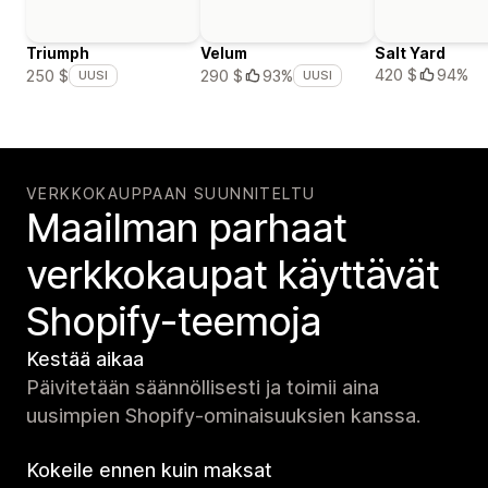
Triumph
Velum
Salt Yard
420 $
94%
250 $
290 $
93%
UUSI
UUSI
VERKKOKAUPPAAN SUUNNITELTU
Maailman parhaat
verkko­kaupat käyttävät
Shopify-teemoja
Kestää aikaa
Päivitetään säännöllisesti ja toimii aina
uusimpien Shopify-ominaisuuksien kanssa.
Kokeile ennen kuin maksat