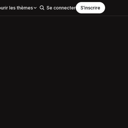
urir les thèmes
Se connecter
S’inscrire