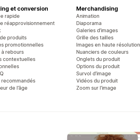
ing et conversion
Merchandising
ge rapide
Animation
de réapprovisionnement
Diaporama
k
Galeries d’images
de produits
Grille des tailles
es promotionnelles
Images en haute résolution
à rebours
Nuanciers de couleurs
s contextuelles
Onglets du produit
onnelles
Options du produit
AQ
Survol d’image
s recommandés
Vidéos du produit
teur de l’âge
Zoom sur l’image