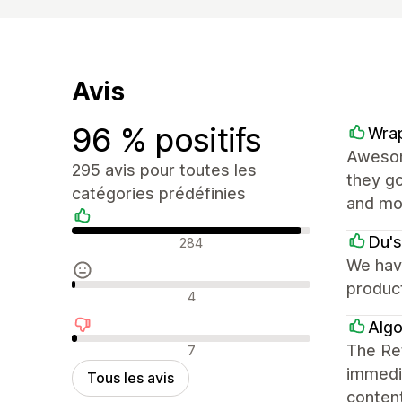
Avis
96 % positifs
Wrap
Awesome
295 avis pour toutes les
they go
catégories prédéfinies
and mor
Avis positifs
Du's
284
We have
produc
Avis neutres
4
Algo
Avis négatifs
The Ret
7
immedia
Tous les avis
content