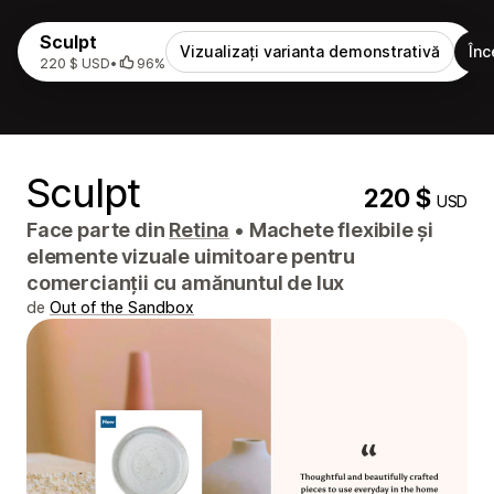
Sculpt
Vizualizați varianta demonstrativă
Înc
220 $ USD
•
96%
Sculpt
220 $
USD
Face parte din
Retina
•
Machete flexibile și
elemente vizuale uimitoare pentru
comercianții cu amănuntul de lux
de
Out of the Sandbox