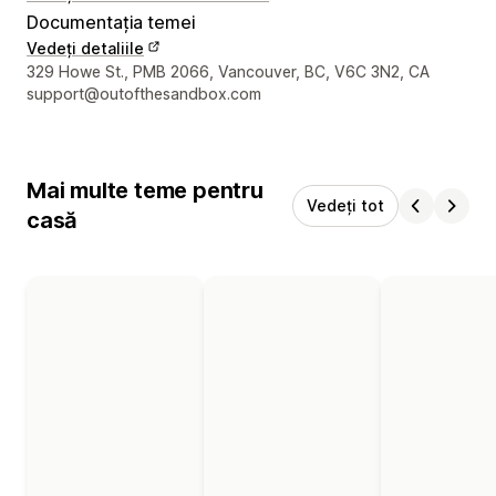
Documentația temei
Vedeți detaliile
Detaliile de contact ale designerului
329 Howe St., PMB 2066, Vancouver, BC, V6C 3N2, CA
support@outofthesandbox.com
Mai multe teme pentru
Vedeți tot
casă