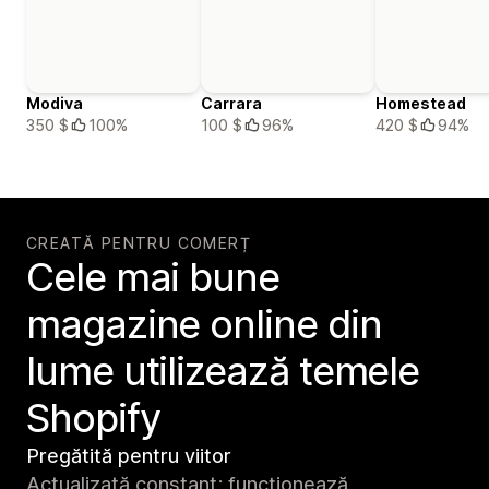
Modiva
Carrara
Homestead
350 $
100%
100 $
96%
420 $
94%
CREATĂ PENTRU COMERȚ
Cele mai bune
magazine online din
lume utilizează temele
Shopify
Pregătită pentru viitor
Actualizată constant; funcționează