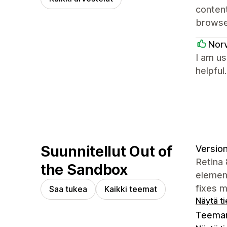
content
browse
Nor
I am us
helpful.
Suunnitellut Out of
Version
Retina 
the Sandbox
element
fixes m
Saa tukea
Kaikki teemat
Näytä t
Teeman