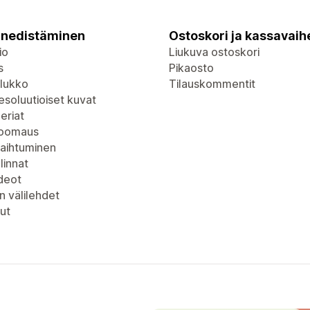
nedistäminen
Ostoskori ja kassavaih
io
Liukuva ostoskori
s
Pikaosto
lukko
Tilauskommentit
soluutioiset kuvat
eriat
zoomaus
vaihtuminen
linnat
deot
n välilehdet
ut