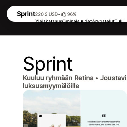
Sprint
220 $ USD
•
96%
Yleiskatsaus
Ominaisuudet
Arvostelut
Tuki
Sprint
Kuuluu ryhmään
Retina
•
Joustavia
luksusmyymälöille