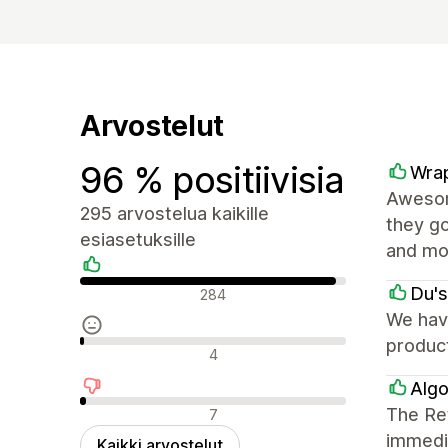
Arvostelut
96 % positiivisia
Wrap
Awesome
295 arvostelua kaikille
they go
esiasetuksille
and mor
Positiiviset arvostelut
Du's
284
We have
produc
Neutraalit arvostelut
4
Algo
Negatiiviset arvostelut
The Ret
7
immedia
Kaikki arvostelut