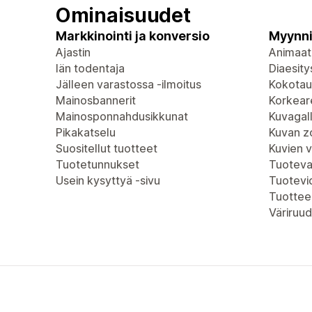
Ominaisuudet
Markkinointi ja konversio
Myynni
Ajastin
Animaat
Iän todentaja
Diaesity
Jälleen varastossa -ilmoitus
Kokotau
Mainosbannerit
Korkeare
Mainosponnahdusikkunat
Kuvagall
Pikakatselu
Kuvan 
Suositellut tuotteet
Kuvien 
Tuotetunnukset
Tuoteva
Usein kysyttyä -sivu
Tuotevi
Tuottee
Väriruud