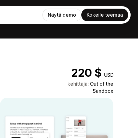
Näytä demo
Kokeile teemaa
220 $
USD
kehittäjä:
Out of the
Sandbox