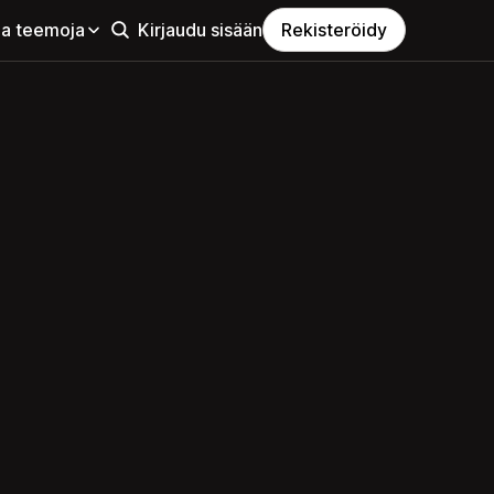
aa teemoja
Kirjaudu sisään
Rekisteröidy