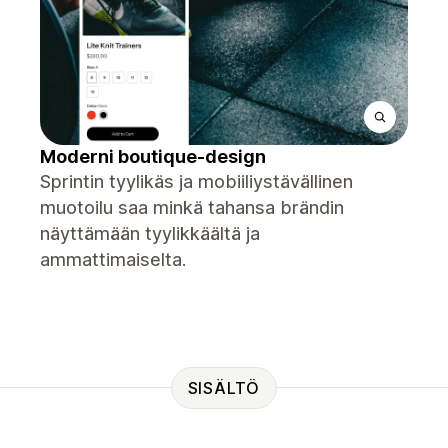
Moderni boutique-design
Sprintin tyylikäs ja mobiiliystävällinen
muotoilu saa minkä tahansa brändin
näyttämään tyylikkäältä ja
ammattimaiselta.
SISÄLTÖ