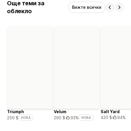
Още теми за
Вижте всички
облекло
Triumph
Velum
Salt Yard
420 $
94%
250 $
290 $
93%
НОВА
НОВА