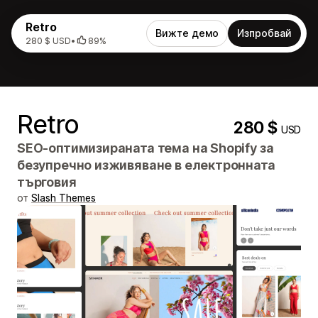
Retro
Вижте демо
Изпробвай
280 $ USD
•
89%
Retro
280 $
USD
SEO-оптимизираната тема на Shopify за
безупречно изживяване в електронната
търговия
от
Slash Themes