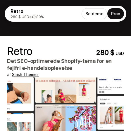
Retro
Se demo
Prøv
280 $ USD
•
89%
Retro
280 $
USD
Det SEO-optimerede Shopify-tema for en
fejlfri e-handelsoplevelse
af
Slash Themes