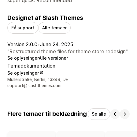
super quick. Recommended
Designet af Slash Themes
Få support
Alle temaer
Version 2.0.0
•
June 24, 2025
"Restructured theme files for theme store redesign"
Se oplysninger
Alle versioner
Temadokumentation
Se oplysninger
Se kontaktoplysninger
Müllerstraße, Berlin, 13349, DE
support@slashthemes.com
Flere temaer til beklædning
Se alle