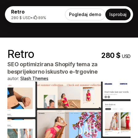
Retro
Pogledaj demo
Isprobaj
280 $ USD
•
89%
Retro
280 $
USD
SEO optimizirana Shopify tema za
besprijekorno iskustvo e-trgovine
autor:
Slash Themes