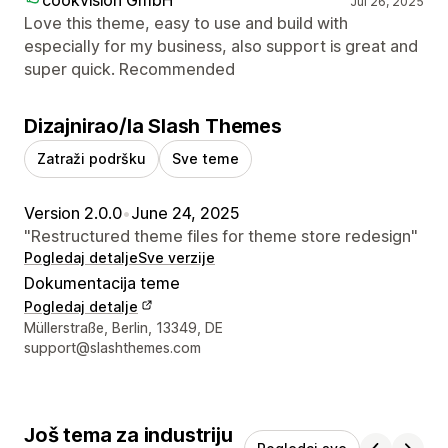
Jul 26, 2025
Love this theme, easy to use and build with
especially for my business, also support is great and
super quick. Recommended
Dizajnirao/la Slash Themes
Zatraži podršku
Sve teme
Version 2.0.0
•
June 24, 2025
"Restructured theme files for theme store redesign"
Pogledaj detalje
Sve verzije
Dokumentacija teme
Pogledaj detalje
Podaci za kontakt dizajnera
Müllerstraße, Berlin, 13349, DE
support@slashthemes.com
Još tema za industriju