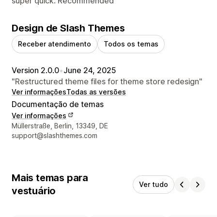
super quick. Recommended
Design de Slash Themes
Receber atendimento
Todos os temas
Version 2.0.0
•
June 24, 2025
"Restructured theme files for theme store redesign"
Ver informações
Todas as versões
Documentação de temas
Ver informações
Informações de contato do designer
Müllerstraße, Berlin, 13349, DE
support@slashthemes.com
Mais temas para
Ver tudo
vestuário