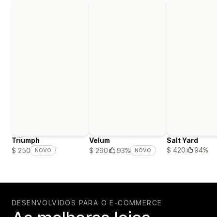
Triumph
Velum
Salt Yard
$ 420
94%
$ 250
$ 290
93%
NOVO
NOVO
DESENVOLVIDOS PARA O E-COMMERCE