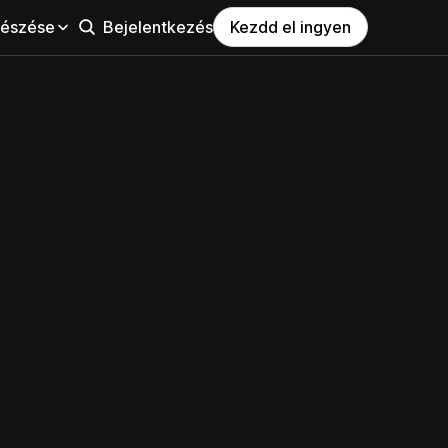
észése
Bejelentkezés
Kezdd el ingyen