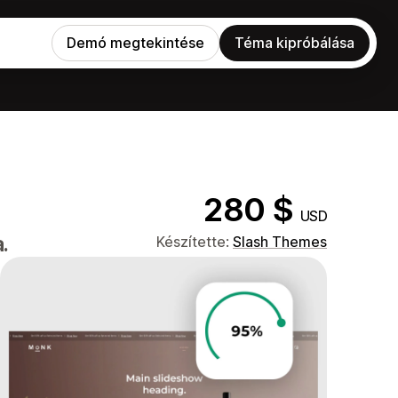
Demó megtekintése
Téma kipróbálása
280 $
USD
.
Készítette:
Slash Themes