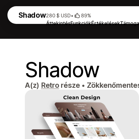
Shadow
280 $ USD
•
89%
Áttekintés
Funkciók
Értékelések
Támoga
Shadow
A(z)
Retro
része
•
Zökkenőmentes 