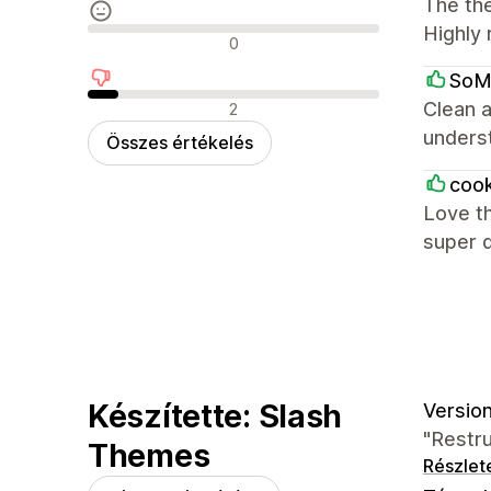
The the
Highly
Semleges értékelések
0
SoM
Negatív értékelések
Clean a
2
underst
Összes értékelés
coo
Love th
super 
Készítette: Slash
Version
"Restru
Themes
Részlet