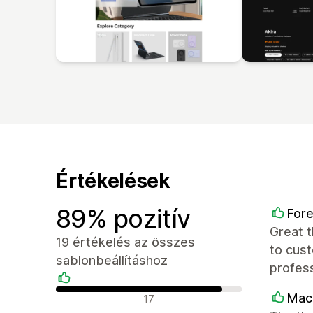
Értékelések
89% pozitív
Fore
Great 
19 értékelés az összes
to cust
sablonbeállításhoz
profess
Pozitív értékelések
Mac
17