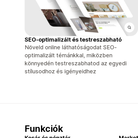
SEO-optimalizált és testreszabható
Növeld online láthatóságodat SEO-
optimalizált témánkkal, miközben
könnyedén testreszabhatod az egyedi
stílusodhoz és igényeidhez
Funkciók
Kosár és pénztár
Market