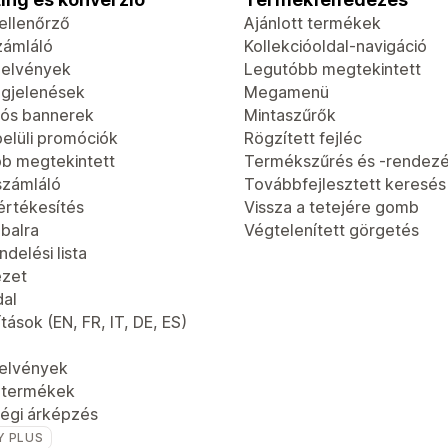
-ellenőrző
Ajánlott termékek
zámláló
Kollekcióoldal-navigáció
jelvények
Legutóbb megtekintett
gjelenések
Megamenü
ós bannerek
Mintaszűrők
elüli promóciók
Rögzített fejléc
b megtekintett
Termékszűrés és -rendez
számláló
Továbbfejlesztett keresés
értékesítés
Vissza a tetejére gomb
 balra
Végtelenített görgetés
delési lista
ézet
dal
tások (EN, FR, IT, DE, ES)
jelvények
t termékek
égi árképzés
Y PLUS