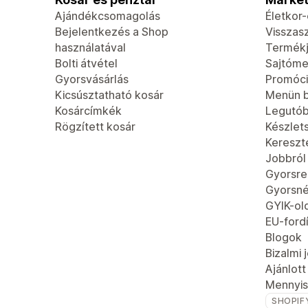
Ajándékcsomagolás
Életkor
Bejelentkezés a Shop
Visszas
használatával
Termék
Bolti átvétel
Sajtóme
Gyorsvásárlás
Promóci
Kicsúsztatható kosár
Menün b
Kosárcímkék
Legutób
Rögzített kosár
Készlet
Kereszt
Jobbról
Gyorsren
Gyorsn
GYIK-ol
EU-fordí
Blogok
Bizalmi 
Ajánlot
Mennyis
SHOPIF