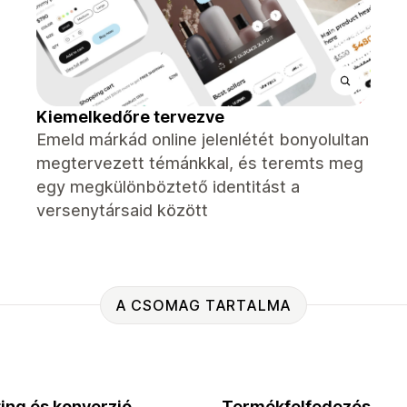
Kiemelkedőre tervezve
Emeld márkád online jelenlétét bonyolultan
megtervezett témánkkal, és teremts meg
egy megkülönböztető identitást a
versenytársaid között
A CSOMAG TARTALMA
ing és konverzió
Termékfelfedezés