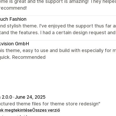
me is great and the support is amazing! They helped
 recommend!
uch Fashion
nd stylish theme. I've enjoyed the support thus far a
and the features. I had a certain design request and
kvision GmbH
is theme, easy to use and build with especially for 
quick. Recommended
 2.0.0
•
June 24, 2025
ctured theme files for theme store redesign"
ek megtekintése
Összes verzió