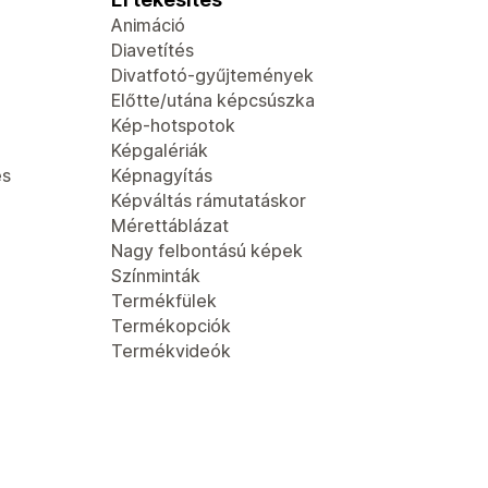
Animáció
Diavetítés
Divatfotó-gyűjtemények
Előtte/utána képcsúszka
Kép-hotspotok
Képgalériák
és
Képnagyítás
Képváltás rámutatáskor
Mérettáblázat
Nagy felbontású képek
Színminták
Termékfülek
Termékopciók
Termékvideók