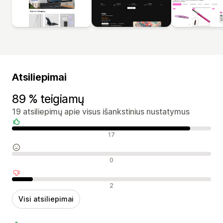
Atsiliepimai
89 % teigiamų
19 atsiliepimų apie visus išankstinius nustatymus
Teigiami atsiliepimai
17
Neutralūs atsiliepimai
0
Neigiami atsiliepimai
2
Visi atsiliepimai