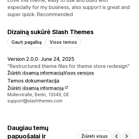
especially for my business, also support is great and
super quick. Recommended
Dizainą sukūrė Slash Themes
Gauti pagalbą
Visos temos
Version 2.0.0
•
June 24, 2025
"Restructured theme files for theme store redesign"
Žiūrėti išsamią informaciją
Visos versijos
Temos dokumentacija
Žiūrėti išsamią informaciją
Kūrėjo kontaktiniai duomenys
Müllerstraße, Berlin, 13349, DE
support@slashthemes.com
Daugiau temų
papuošalai ir
Žiūrėti visus