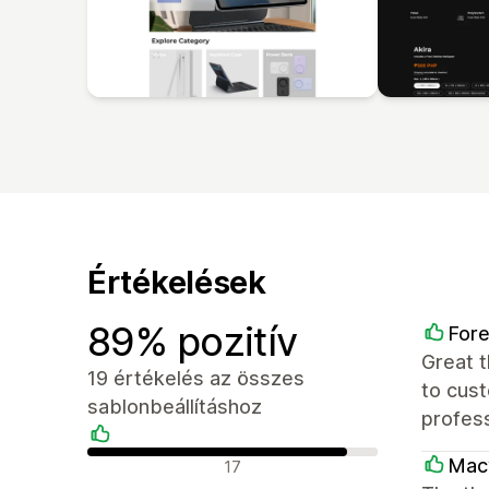
Értékelések
89% pozitív
Fore
Great 
19 értékelés az összes
to cust
sablonbeállításhoz
profess
Pozitív értékelések
Mac
17