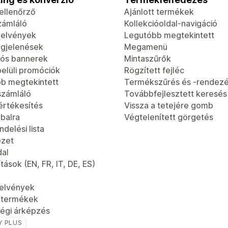
-ellenőrző
Ajánlott termékek
zámláló
Kollekcióoldal-navigáció
jelvények
Legutóbb megtekintett
gjelenések
Megamenü
ós bannerek
Mintaszűrők
elüli promóciók
Rögzített fejléc
b megtekintett
Termékszűrés és -rendez
számláló
Továbbfejlesztett keresés
értékesítés
Vissza a tetejére gomb
 balra
Végtelenített görgetés
delési lista
ézet
dal
tások (EN, FR, IT, DE, ES)
jelvények
t termékek
égi árképzés
Y PLUS