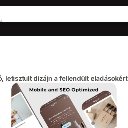
s
letisztult dizájn a fellendült eladásokért