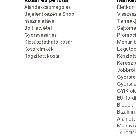
Ajándékcsomagolás
Életkor
Bejelentkezés a Shop
Visszas
használatával
Termék
Bolti átvétel
Sajtóme
Gyorsvásárlás
Promóci
Kicsúsztatható kosár
Menün b
Kosárcímkék
Legutób
Rögzített kosár
Készlet
Kereszt
Jobbról
Gyorsren
Gyorsn
GYIK-ol
EU-fordí
Blogok
Bizalmi 
Ajánlot
Mennyis
SHOPIF