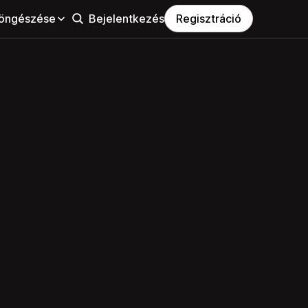
öngészése
Bejelentkezés
Regisztráció