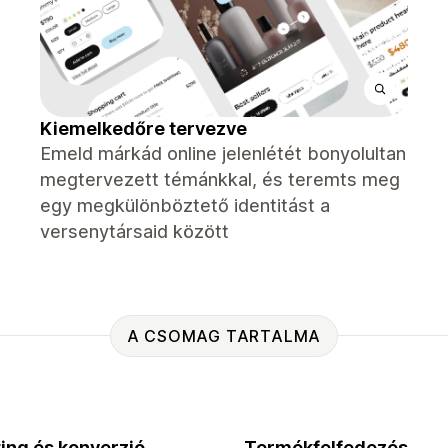
Kiemelkedőre tervezve
Emeld márkád online jelenlétét bonyolultan
megtervezett témánkkal, és teremts meg
egy megkülönböztető identitást a
versenytársaid között
A CSOMAG TARTALMA
ing és konverzió
Termékfelfedezés