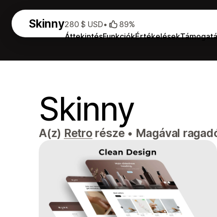
Skinny
280 $ USD
•
89%
Áttekintés
Funkciók
Értékelések
Támogatá
Skinny
A(z)
Retro
része
•
Magával ragadó, 