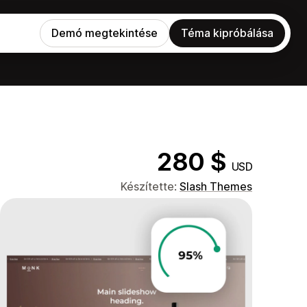
Demó megtekintése
Téma kipróbálása
280 $
USD
Készítette:
Slash Themes