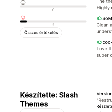
The the
Highly
Semleges értékelések
0
SoM
Negatív értékelések
Clean a
2
underst
Összes értékelés
coo
Love th
super 
Készítette: Slash
Version
"Restru
Themes
Részlet