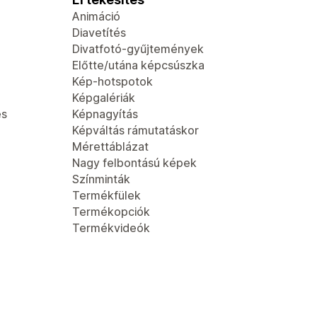
Animáció
Diavetítés
Divatfotó-gyűjtemények
Előtte/utána képcsúszka
Kép-hotspotok
Képgalériák
és
Képnagyítás
Képváltás rámutatáskor
Mérettáblázat
Nagy felbontású képek
Színminták
Termékfülek
Termékopciók
Termékvideók