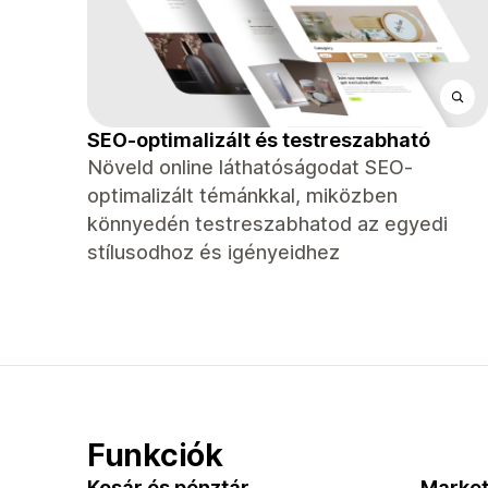
SEO-optimalizált és testreszabható
Növeld online láthatóságodat SEO-
optimalizált témánkkal, miközben
könnyedén testreszabhatod az egyedi
stílusodhoz és igényeidhez
Funkciók
Kosár és pénztár
Market