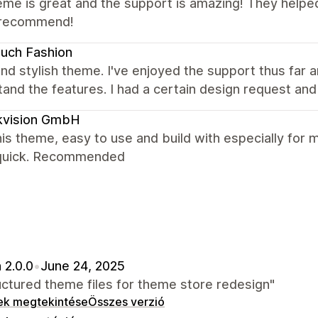
me is great and the support is amazing! They helped
 recommend!
uch Fashion
nd stylish theme. I've enjoyed the support thus far a
and the features. I had a certain design request and
kvision GmbH
is theme, easy to use and build with especially for 
quick. Recommended
 2.0.0
•
June 24, 2025
ctured theme files for theme store redesign"
ek megtekintése
Összes verzió