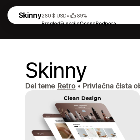
Skinny
280 $ USD
•
89%
Pregled
Funkcije
Ocene
Podpora
Skinny
Del teme
Retro
•
Privlačna čista o