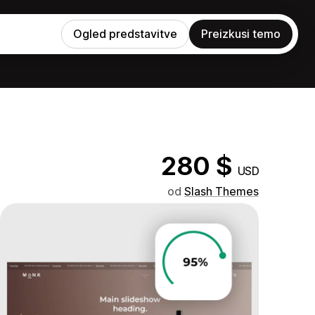
Ogled predstavitve
Preizkusi temo
280 $
USD
od
Slash Themes