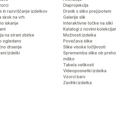
vzorci
Diaprojekcija
nje in razvrščanje izdelkov
Drsnik s sliko prej/potem
 skok na vrh
Galerije slik
no iskanje
Interaktivne točke na sliki
eni
Katalogi z novimi kolekcija
ja na strani zbirke
Možnosti izdelka
o ogledano
Povečava slike
no drsenje
Slike visoke ločljivosti
eni izdelki
Sprememba slike ob preho
miško
Tabela velikosti
Videoposnetki izdelka
Vzorci barv
Zavihki izdelka