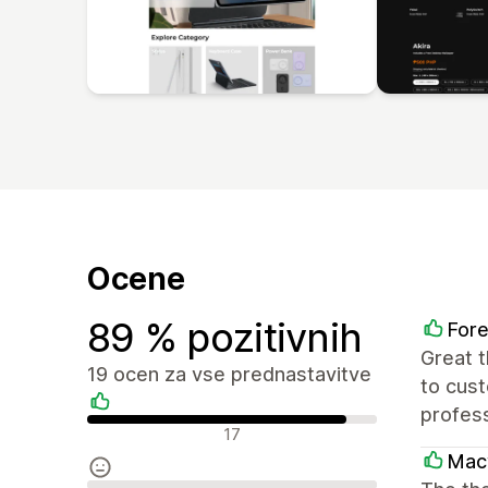
Ocene
89 % pozitivnih
Fore
Great 
19 ocen za vse prednastavitve
to cust
profess
Pozitivne ocene
17
Mac