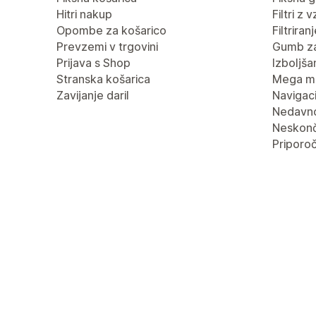
Hitri nakup
Filtri z 
Opombe za košarico
Filtrira
Prevzemi v trgovini
Gumb za
Prijava s Shop
Izboljša
Stranska košarica
Mega m
Zavijanje daril
Navigaci
Nedavn
Neskonč
Priporoč