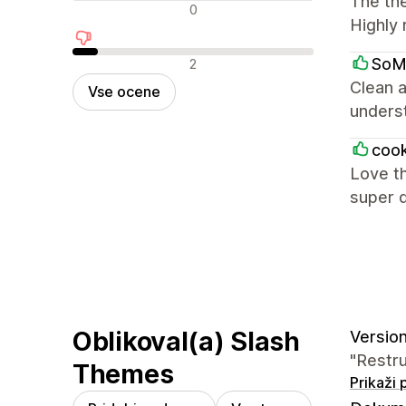
The the
Nevtralne ocene
0
Highly
Negativne ocene
SoM
2
Clean a
Vse ocene
underst
coo
Love th
super 
Oblikoval(a) Slash
Version
"Restru
Themes
Prikaži