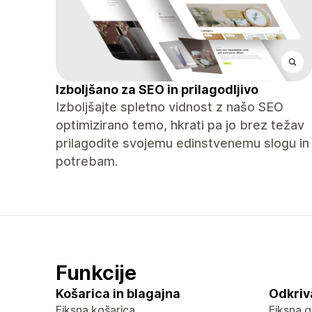
Izboljšano za SEO in prilagodljivo
Izboljšajte spletno vidnost z našo SEO
optimizirano temo, hkrati pa jo brez težav
prilagodite svojemu edinstvenemu slogu in
potrebam.
Funkcije
Košarica in blagajna
Odkriv
Fiksna košarica
Fiksna g