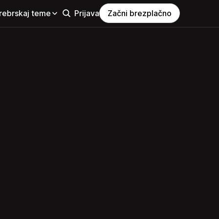
rebrskaj teme
Prijava
Začni brezplačno