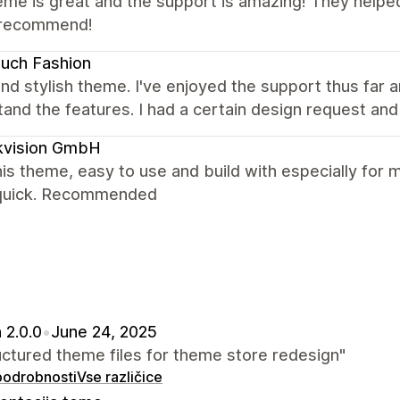
me is great and the support is amazing! They helped
 recommend!
uch Fashion
nd stylish theme. I've enjoyed the support thus far a
and the features. I had a certain design request and
kvision GmbH
is theme, easy to use and build with especially for 
quick. Recommended
 2.0.0
•
June 24, 2025
ctured theme files for theme store redesign"
 podrobnosti
Vse različice