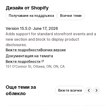
Дизайн от Shopify
Получаване на поддръжка
Всички теми
Version 15.5.0
•
June 17, 2026
Adds support for standard storefront events and a
new section and block to display product
disclosures.
Вижте подробности
Всички версии
Документация на темата
Вижте подробности
Данни за връзка с дизайнера
151 O’Connor St, Ottawa, ON, ON, CA
Още теми за
Вижте всички
облекло