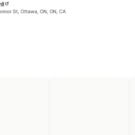
खें
े संपर्क की जानकारी
onnor St, Ottawa, ON, ON, CA