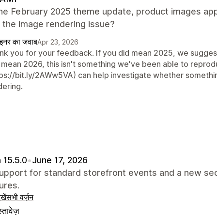
the February 2025 theme update, product images appe
x the image rendering issue?
ाइनर का जवाब
Apr 23, 2026
nk you for your feedback. If you did mean 2025, we suggest
 mean 2026, this isn't something we've been able to reprodu
tps://bit.ly/2AWw5VA) can help investigate whether somethi
dering.
 15.5.0
•
June 17, 2026
pport for standard storefront events and a new sec
ures.
खें
सभी वर्ज़न
्तावेज़