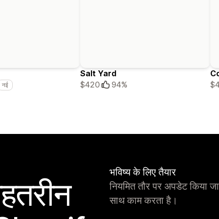
Salt Yard
C
$420
94%
$
नई
भविष्य के लिए तैयार
बेहतरीन
नियमित तौर पर अपडेट किया जा
साथ काम करता है।