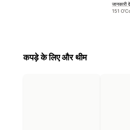
जानकारी दे
डिज़ाइनर क
151 O’C
कपड़े के लिए और थीम