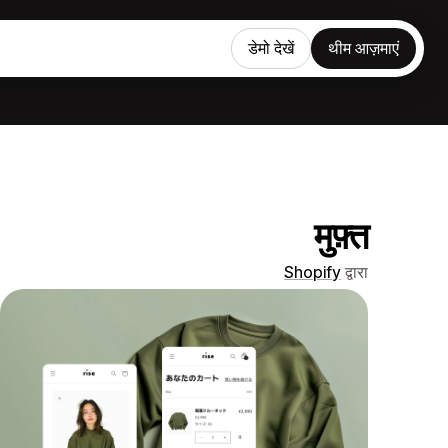
डेमो देखें
थीम आज़माएं
मुफ़्त
Shopify
द्वारा