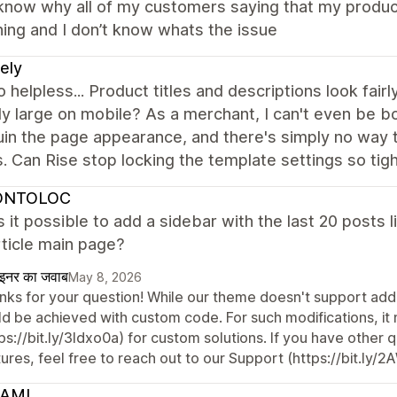
 know why all of my customers saying that my product
ing and I don’t know whats the issue
ely
so helpless... Product titles and descriptions look fa
y large on mobile? As a merchant, I can't even be b
uin the page appearance, and there's simply no way to
s. Can Rise stop locking the template settings so tig
ONTOLOC
Is it possible to add a sidebar with the last 20 posts 
ticle main page?
ाइनर का जवाब
May 8, 2026
nks for your question! While our theme doesn't support addin
ld be achieved with custom code. For such modifications, i
ps://bit.ly/3Idxo0a) for custom solutions. If you have other
ures, feel free to reach out to our Support (https://bit.ly/
AMI