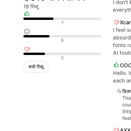
I don’t
18 रिव्यू
everyth
सकारात्मक रिव्यू
Xcar
7
I feel 
absurdl
न्यूट्रल रिव्यू
6
fonts r
AI tool
नकारात्मक रिव्यू
5
OD
सभी रिव्यू
Hello. 
each ar
डिज़
Tha
cou
(htt
feat
AXX