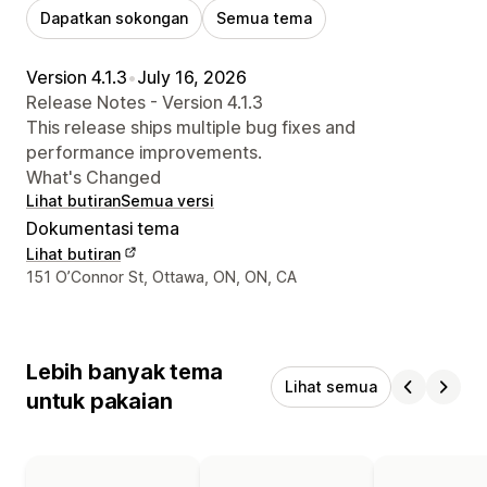
Dapatkan sokongan
Semua tema
Version 4.1.3
•
July 16, 2026
Release Notes - Version 4.1.3
This release ships multiple bug fixes and
performance improvements.
What's Changed
Lihat butiran
Semua versi
Dokumentasi tema
Lihat butiran
Butiran perhubungan pereka bentuk
151 O’Connor St, Ottawa, ON, ON, CA
Lebih banyak tema
Lihat semua
untuk pakaian