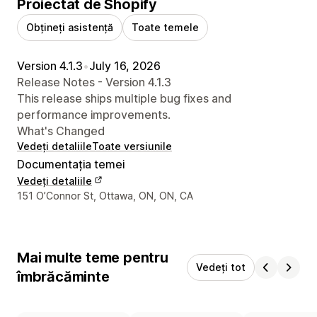
Proiectat de Shopify
Obțineți asistență
Toate temele
Version 4.1.3
•
July 16, 2026
Release Notes - Version 4.1.3
This release ships multiple bug fixes and
performance improvements.
What's Changed
Vedeți detaliile
Toate versiunile
Documentația temei
Vedeți detaliile
Detaliile de contact ale designerului
151 O’Connor St, Ottawa, ON, ON, CA
Mai multe teme pentru
Vedeți tot
îmbrăcăminte