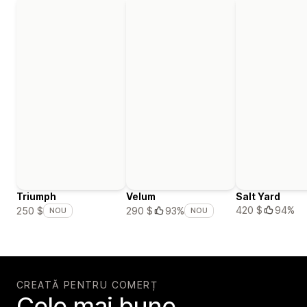
Triumph
Velum
Salt Yard
420 $
94%
250 $
290 $
93%
NOU
NOU
CREATĂ PENTRU COMERȚ
Cele mai bune