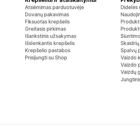
Atsiėmimas parduotuvėje
Didelės 
Dovanų pakavimas
Naudoji
Fiksuotas krepšelis
Produkt
Greitasis pirkimas
Produktų
Išankstinis užsakymas
Siuntimo
Išslenkantis krepšelis
Skaidrių
Krepšelio pastabos
Spalvų 
Prisijungti su Shop
Vaizdo 
Vaizdo p
Vaizdų g
Jungtini