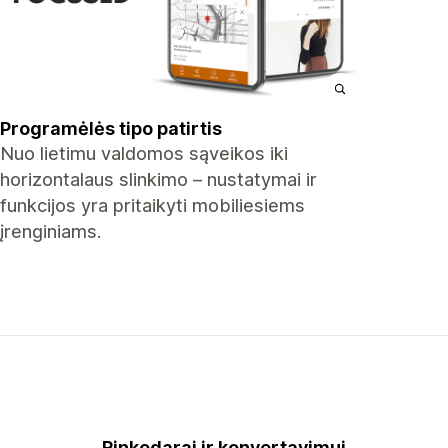
Programėlės tipo patirtis
Nuo lietimu valdomos sąveikos iki
horizontalaus slinkimo – nustatymai ir
funkcijos yra pritaikyti mobiliesiems
įrenginiams.
Rinkodarai ir konvertavimui