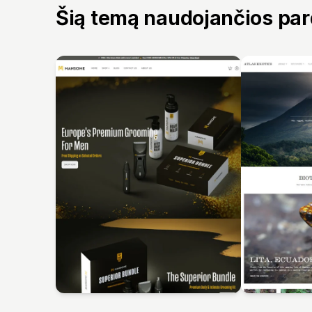
Šią temą naudojančios pa