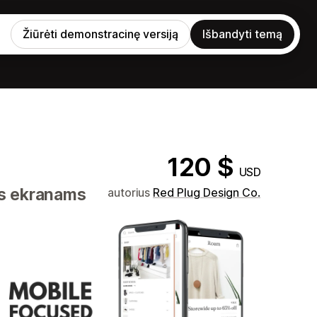
Žiūrėti demonstracinę versiją
Išbandyti temą
120 $
USD
ms ekranams
autorius
Red Plug Design Co.