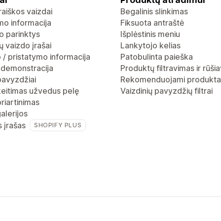
raiškos vaizdai
Begalinis slinkimas
mo informacija
Fiksuota antraštė
o parinktys
Išplėstinis meniu
 vaizdo įrašai
Lankytojo kelias
 / pristatymo informacija
Patobulinta paieška
 demonstracija
Produktų filtravimas ir rūši
pavyzdžiai
Rekomenduojami produkta
keitimas užvedus pelę
Vaizdinių pavyzdžių filtrai
riartinimas
alerijos
s įrašas
SHOPIFY PLUS