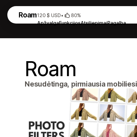
Roam
120 $ USD
•
80%
Apžvalga
Funkcijos
Atsiliepimai
Pagalba
Roam
Nesudėtinga, pirmiausia mobilie