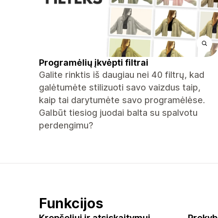
Programėlių įkvėpti filtrai
Galite rinktis iš daugiau nei 40 filtrų, kad
galėtumėte stilizuoti savo vaizdus taip,
kaip tai darytumėte savo programėlėse.
Galbūt tiesiog juodai balta su spalvotu
perdengimu?
Funkcijos
Krepšeliui ir atsiskaitymui
Prekyb