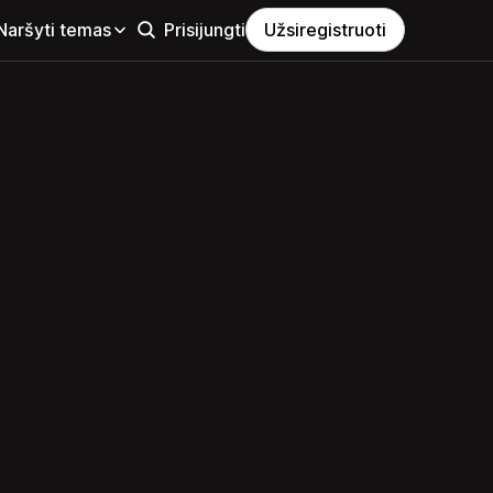
Naršyti temas
Prisijungti
Užsiregistruoti