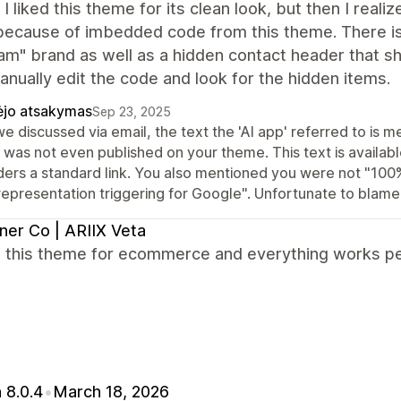
ly, I liked this theme for its clean look, but then I rea
because of imbedded code from this theme. There is
am" brand as well as a hidden contact header that sh
anually edit the code and look for the hidden items.
ėjo atsakymas
Sep 23, 2025
e discussed via email, the text the 'AI app' referred to is m
t was not even published on your theme. This text is availab
ders a standard link. You also mentioned you were not "100%
representation triggering for Google". Unfortunate to blam
ner Co | ARIIX Veta
 this theme for ecommerce and everything works pe
 8.0.4
•
March 18, 2026