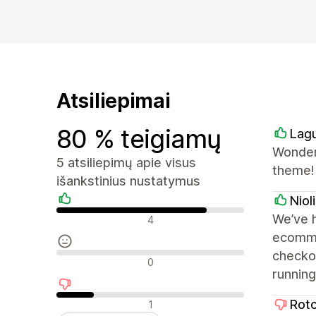
Atsiliepimai
80 % teigiamų
Lagu
Wonderf
5 atsiliepimų apie visus
theme!
išankstinius nustatymus
Niol
Teigiami atsiliepimai
We’ve h
4
ecommer
checko
Neutralūs atsiliepimai
0
runnin
Neigiami atsiliepimai
Rot
1