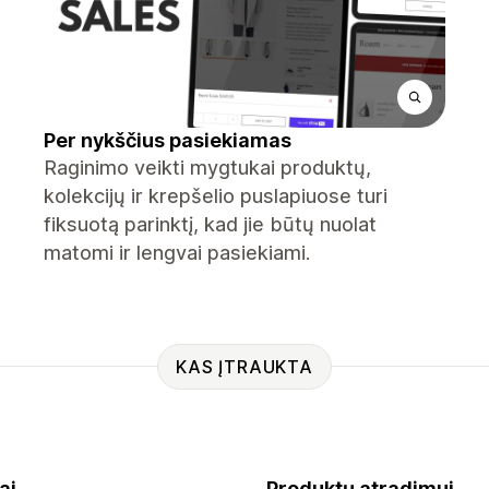
Per nykščius pasiekiamas
Raginimo veikti mygtukai produktų,
kolekcijų ir krepšelio puslapiuose turi
fiksuotą parinktį, kad jie būtų nuolat
matomi ir lengvai pasiekiami.
KAS ĮTRAUKTA
ai
Produktų atradimui