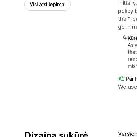
Initial
Visi atsiliepimai
policy 
the "ro
go in m
Kūr
As w
tha
ren
mis
Part
We use
Dizainą sukūrė
Version