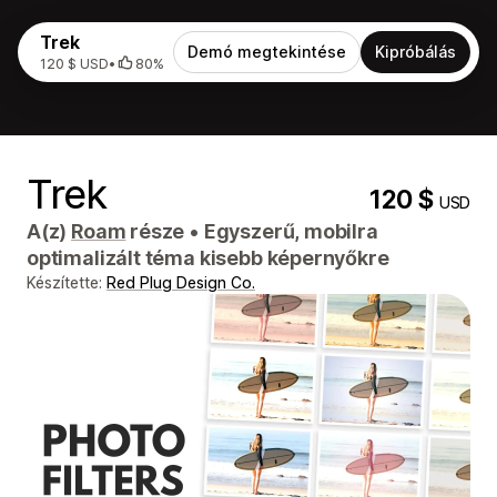
Trek
Demó megtekintése
Kipróbálás
120 $ USD
•
80%
Trek
120 $
USD
A(z)
Roam
része
•
Egyszerű, mobilra
optimalizált téma kisebb képernyőkre
Készítette:
Red Plug Design Co.