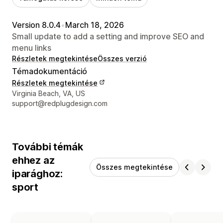
Version 8.0.4
•
March 18, 2026
Small update to add a setting and improve SEO and
menu links
Részletek megtekintése
Összes verzió
Témadokumentáció
Részletek megtekintése
Dizájner kapcsolattartási adatai
Virginia Beach, VA, US
support@redplugdesign.com
További témák
ehhez az
Összes megtekintése
iparághoz:
sport