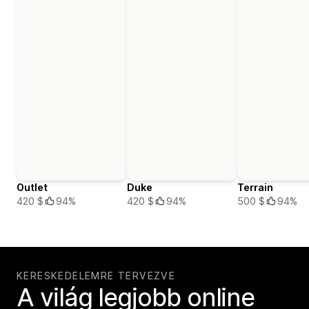
Outlet
Duke
Terrain
420 $
94%
420 $
94%
500 $
94%
KERESKEDELEMRE TERVEZVE
A világ legjobb online