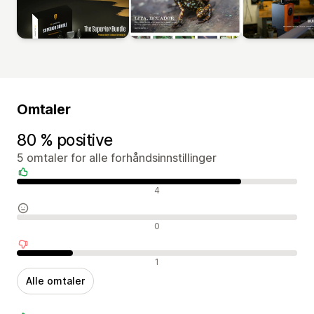
Omtaler
80 % positive
5 omtaler for alle forhåndsinnstillinger
Positive omtaler
4
Nøytrale omtaler
0
Negative omtaler
1
Alle omtaler