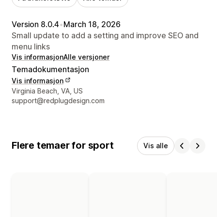
Version 8.0.4
•
March 18, 2026
Small update to add a setting and improve SEO and
menu links
Vis informasjon
Alle versjoner
Temadokumentasjon
Vis informasjon
Designerens kontaktinfo
Virginia Beach, VA, US
support@redplugdesign.com
Flere temaer for sport
Vis alle