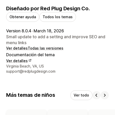
Diseñado por Red Plug Design Co.
Obtener ayuda
Todos los temas
Version 8.0.4
•
March 18, 2026
Small update to add a setting and improve SEO and
menu links
Ver detalles
Todas las versiones
Documentación del tema
Ver detalles
Detalles de contacto del diseñador
Virginia Beach, VA, US
support@redplugdesign.com
Más temas de niños
Ver todo