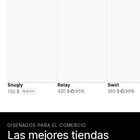
Snugly
Relay
Swirl
420 $
95%
360 $
99%
150 $
NUEVO
DISEÑADOS PARA EL COMERCIO
Las mejores tiendas