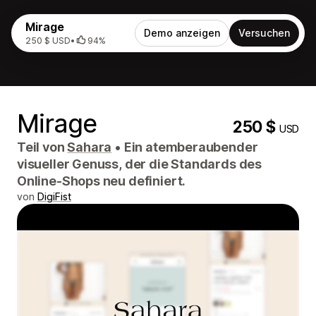
Mirage
Demo anzeigen
Versuchen
250 $ USD
•
94%
Mirage
250 $
USD
Teil von
Sahara
•
Ein atemberaubender
visueller Genuss, der die Standards des
Online-Shops neu definiert.
von
DigiFist