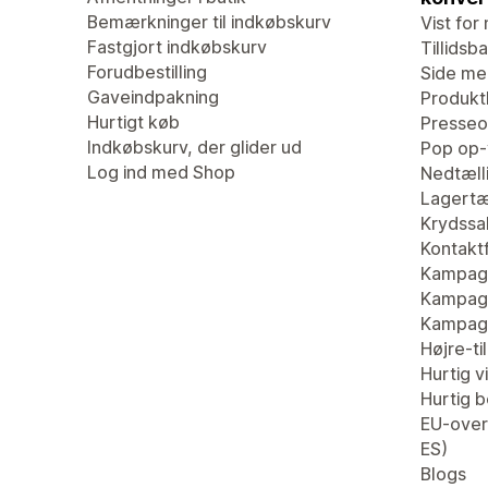
Bemærkninger til indkøbskurv
Vist for 
Fastgjort indkøbskurv
Tillidsb
Forudbestilling
Side me
Gaveindpakning
Produk
Hurtigt køb
Presseo
Indkøbskurv, der glider ud
Pop op-
Log ind med Shop
Nedtæll
Lagertæ
Krydssa
Kontaktf
Kampagn
Kampagn
Kampag
Højre-ti
Hurtig v
Hurtig be
EU-overs
ES)
Blogs