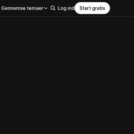
Gennemse temaer
Log ind
Start gratis