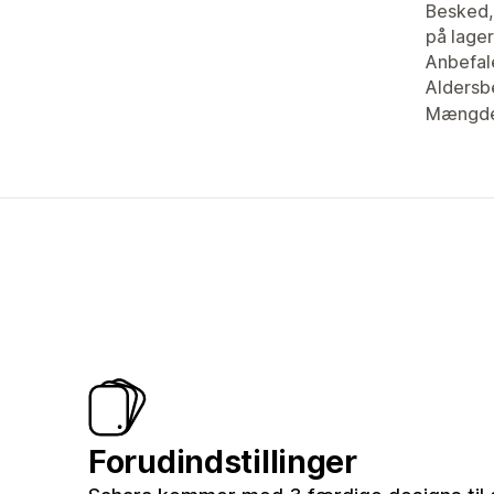
Besked,
på lager
Anbefal
Aldersb
Mængde
Forudindstillinger