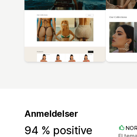
Anmeldelser
94 % positive
NOR
El tema