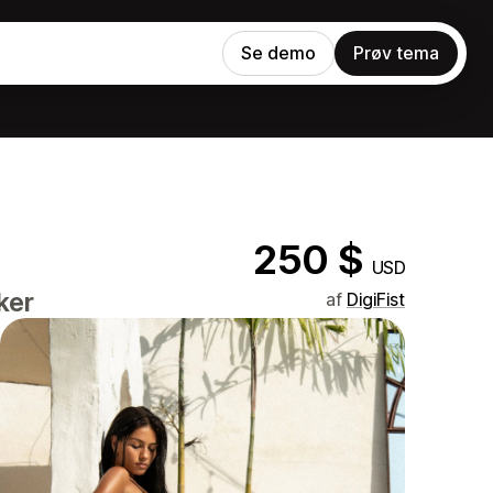
Se demo
Prøv tema
250 $
USD
ker
af
DigiFist