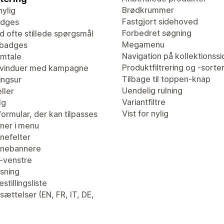
Brødkrummer
nylig
Fastgjort sidehoved
adges
Forbedret søgning
d ofte stillede spørgsmål
Megamenu
tbadges
Navigation på kollektionssi
mtale
Produktfiltrering og -sorte
vinduer med kampagne
Tilbage til toppen-knap
ingsur
Uendelig rulning
ller
Variantfiltre
lg
Vist for nylig
ormular, der kan tilpasses
er i menu
efelter
nebannere
l-venstre
isning
stillingsliste
ættelser (EN, FR, IT, DE,