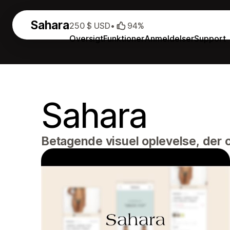
Sahara
250 $ USD
•
94%
Oversigt
Funktioner
Anmeldelser
Support
Sahara
Betagende visuel oplevelse, der 