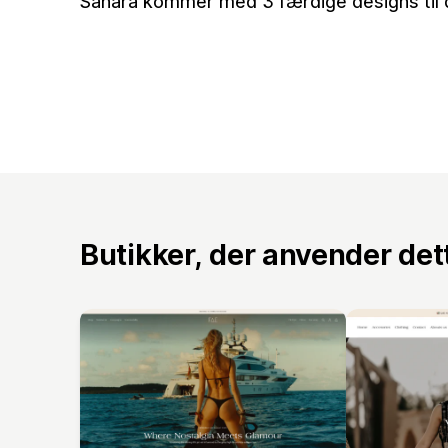
Sahara kommer med 3 færdige designs til d
Butikker, der anvender de