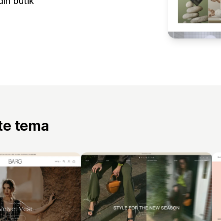
in butik
tte tema