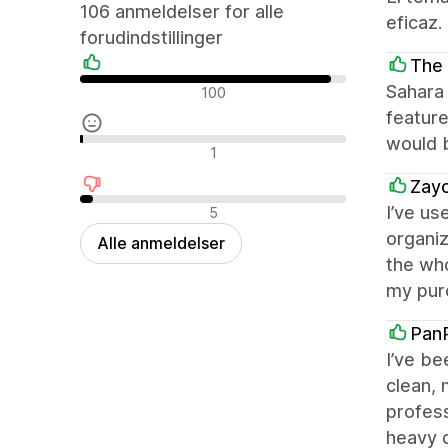
106 anmeldelser for alle
eficaz.
forudindstillinger
The
Positive anmeldelser
Sahara 
100
feature
would 
Neutrale anmeldelser
1
Zay
Negative anmeldelser
I’ve us
5
organi
Alle anmeldelser
the who
my pur
Pan
I’ve be
clean,
profess
heavy d