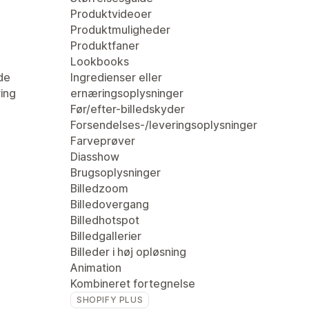
Produktvideoer
Produktmuligheder
Produktfaner
Lookbooks
de
Ingredienser eller
ring
ernæringsoplysninger
Før/efter-billedskyder
Forsendelses-/leveringsoplysninger
Farveprøver
Diasshow
Brugsoplysninger
Billedzoom
Billedovergang
Billedhotspot
Billedgallerier
Billeder i høj opløsning
Animation
Kombineret fortegnelse
SHOPIFY PLUS