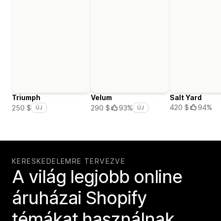
Triumph
Velum
Salt Yard
420 $
94%
250 $
290 $
93%
ÚJ
ÚJ
KERESKEDELEMRE TERVEZVE
A világ legjobb online
áruházai Shopify
témákat használnak