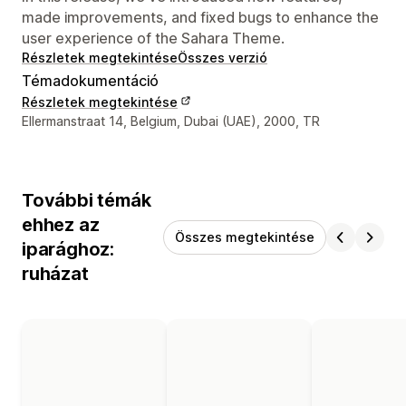
made improvements, and fixed bugs to enhance the
user experience of the Sahara Theme.
Részletek megtekintése
Összes verzió
Témadokumentáció
Részletek megtekintése
Dizájner kapcsolattartási adatai
Ellermanstraat 14, Belgium, Dubai (UAE), 2000, TR
További témák
ehhez az
Összes megtekintése
iparághoz:
ruházat