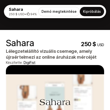
Sahara
Demó megtekintése
Kipróbálás
250 $ USD
•
94%
Sahara
250 $
USD
Lélegzetelállító vizuális csemege, amely
újraértelmezi az online áruházak mércéjét
Készítette:
DigiFist