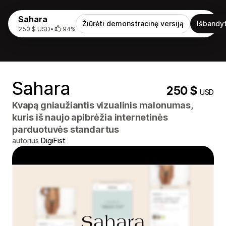
Sahara
Žiūrėti demonstracinę versiją
Išbandyt
250 $ USD
•
94%
Sahara
250 $
USD
Kvapą gniaužiantis vizualinis malonumas,
kuris iš naujo apibrėžia internetinės
parduotuvės standartus
autorius
DigiFist