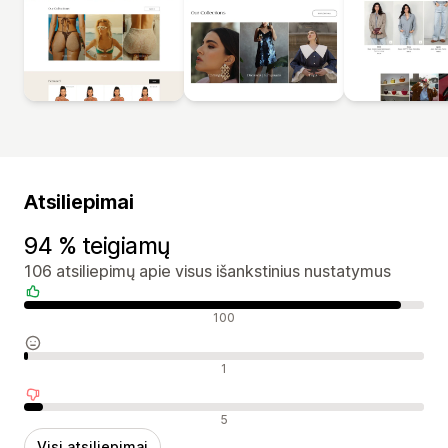
Atsiliepimai
94 % teigiamų
106 atsiliepimų apie visus išankstinius nustatymus
Teigiami atsiliepimai
100
Neutralūs atsiliepimai
1
Neigiami atsiliepimai
5
Visi atsiliepimai