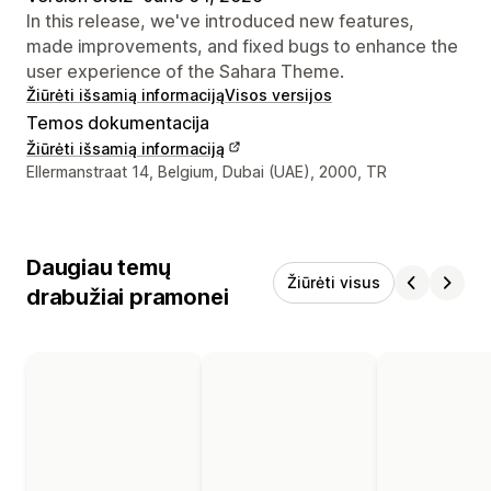
In this release, we've introduced new features,
made improvements, and fixed bugs to enhance the
user experience of the Sahara Theme.
Žiūrėti išsamią informaciją
Visos versijos
Temos dokumentacija
Žiūrėti išsamią informaciją
Kūrėjo kontaktiniai duomenys
Ellermanstraat 14, Belgium, Dubai (UAE), 2000, TR
Daugiau temų
Žiūrėti visus
drabužiai pramonei