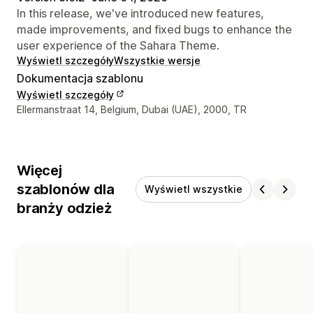
In this release, we've introduced new features,
made improvements, and fixed bugs to enhance the
user experience of the Sahara Theme.
Wyświetl szczegóły
Wszystkie wersje
Dokumentacja szablonu
Wyświetl szczegóły
Dane kontaktowe projektanta
Ellermanstraat 14, Belgium, Dubai (UAE), 2000, TR
Więcej
szablonów dla
Wyświetl wszystkie
branży odzież