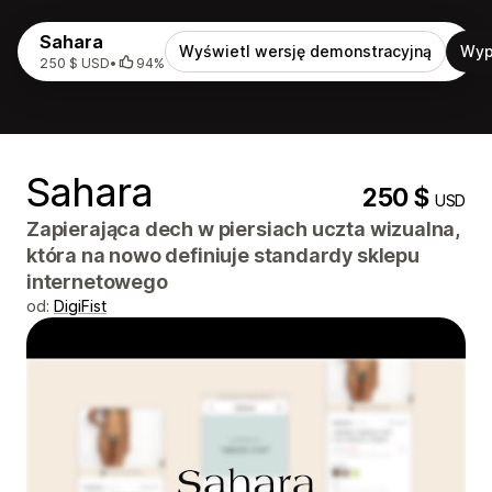
Sahara
Wyświetl wersję demonstracyjną
Wyp
250 $ USD
•
94%
Sahara
250 $
USD
Zapierająca dech w piersiach uczta wizualna,
która na nowo definiuje standardy sklepu
internetowego
od:
DigiFist