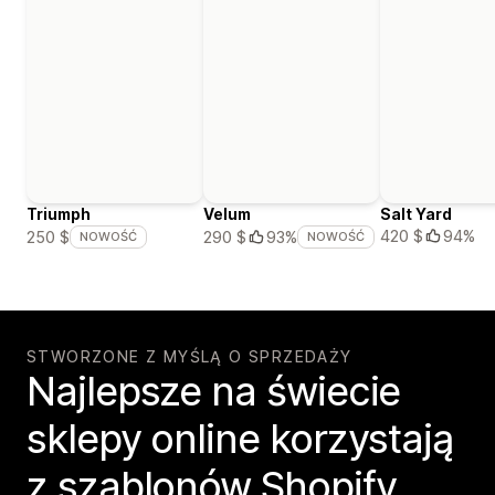
Triumph
Velum
Salt Yard
420 $
94%
250 $
290 $
93%
NOWOŚĆ
NOWOŚĆ
STWORZONE Z MYŚLĄ O SPRZEDAŻY
Najlepsze na świecie
sklepy online korzystają
z szablonów Shopify