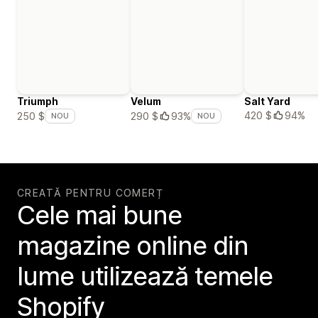
Triumph
Velum
Salt Yard
420 $
94%
250 $
290 $
93%
NOU
NOU
CREATĂ PENTRU COMERȚ
Cele mai bune
magazine online din
lume utilizează temele
Shopify