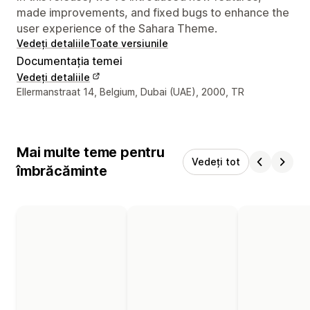
made improvements, and fixed bugs to enhance the
user experience of the Sahara Theme.
Vedeți detaliile
Toate versiunile
Documentația temei
Vedeți detaliile
Detaliile de contact ale designerului
Ellermanstraat 14, Belgium, Dubai (UAE), 2000, TR
Mai multe teme pentru
Vedeți tot
îmbrăcăminte