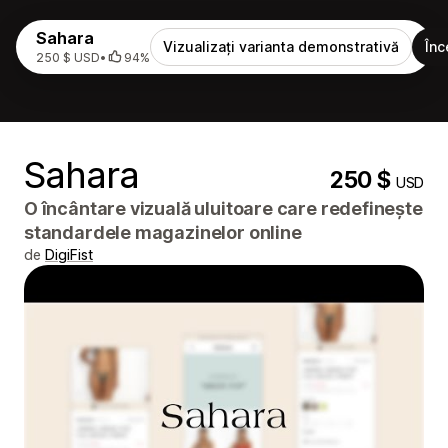
Sahara
Vizualizați varianta demonstrativă
Înc
250 $ USD
•
94%
Sahara
250 $
USD
O încântare vizuală uluitoare care redefinește
standardele magazinelor online
de
DigiFist