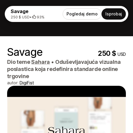
Savage
Pogledaj demo
Isprobaj
250 $ USD
•
93%
Savage
250 $
USD
Dio teme
Sahara
•
Oduševljavajuća vizualna
poslastica koja redefinira standarde online
trgovine
autor:
DigiFist