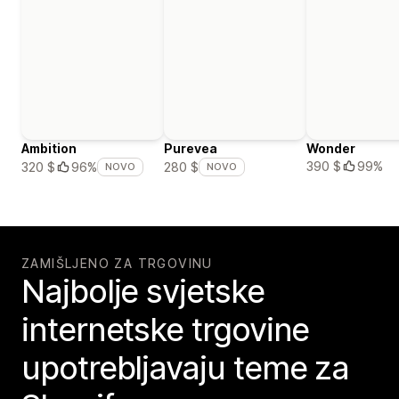
Ambition
Purevea
Wonder
390 $
99%
320 $
96%
280 $
NOVO
NOVO
ZAMIŠLJENO ZA TRGOVINU
Najbolje svjetske
internetske trgovine
upotrebljavaju teme za