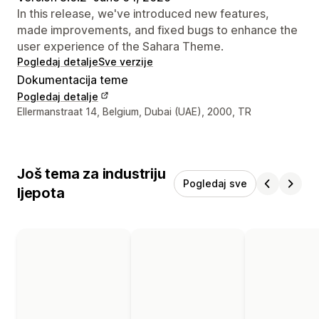
In this release, we've introduced new features,
made improvements, and fixed bugs to enhance the
user experience of the Sahara Theme.
Pogledaj detalje
Sve verzije
Dokumentacija teme
Pogledaj detalje
Podaci za kontakt dizajnera
Ellermanstraat 14, Belgium, Dubai (UAE), 2000, TR
Još tema za industriju
Pogledaj sve
ljepota