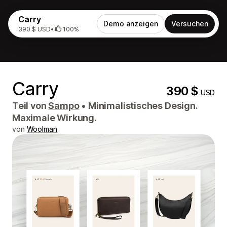
Carry
Demo anzeigen
Versuchen
390 $ USD
•
100%
Carry
390 $
USD
Teil von
Sampo
•
Minimalistisches Design.
Maximale Wirkung.
von
Woolman