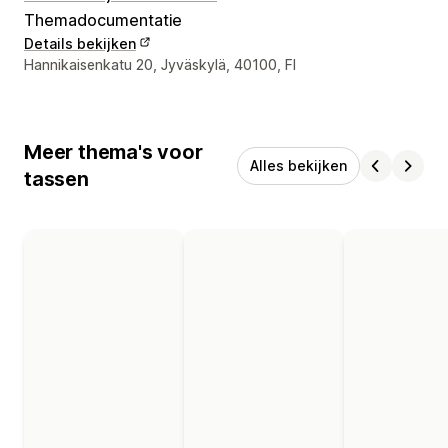
Themadocumentatie
Details bekijken
Contactgegevens ontwerper
Hannikaisenkatu 20, Jyväskylä, 40100, FI
Meer thema's voor
Alles bekijken
tassen