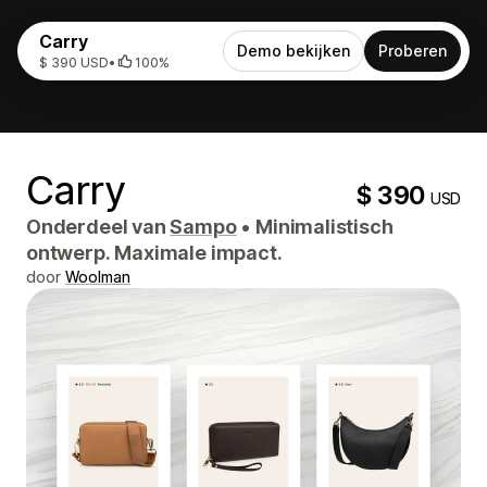
Carry
Demo bekijken
Proberen
$ 390 USD
•
100%
Carry
$ 390
USD
Onderdeel van
Sampo
•
Minimalistisch
ontwerp. Maximale impact.
door
Woolman