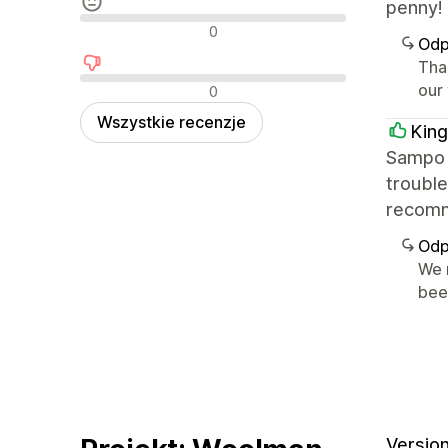
penny!
Neutralne recenzje
0
Odp
Tha
Negatywne recenzje
our
0
Wszystkie recenzje
King
Sampo i
trouble
recom
Odp
We 
bee
Version