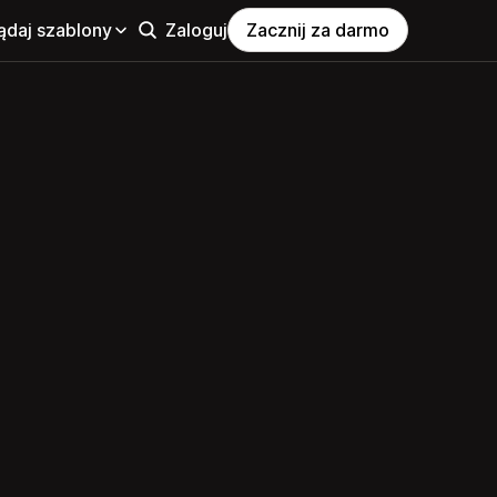
ądaj szablony
Zaloguj
Zacznij za darmo