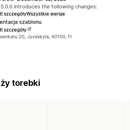
.0.0 introduces the following changes:
l szczegóły
Wszystkie wersje
ntacja szablonu
l szczegóły
ntaktowe projektanta
senkatu 20, Jyväskylä, 40100, FI
ży torebki