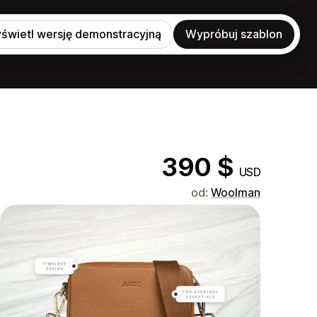
świetl wersję demonstracyjną
Wypróbuj szablon
390 $
USD
od:
Woolman