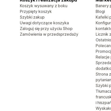
Koszyk wysuwany z boku
Banery 
Przypięty koszyk
Blogi
Szybki zakup
Kafelki 
Uwagi dotyczące koszyka
Konfigu
Zaloguj się przy użyciu Shop
kontak
Zamówienia w przedsprzedaży
Licznik
Ostatni
Polecan
Promoc
Relacje
Sprzed
dodatk
Strona 
pytania
Szybki 
Tłumacze
francusk
i hiszpa
Wyskaku