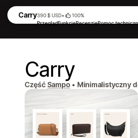
Carry
390 $ USD
•
100%
Przegląd
Funkcje
Recenzje
Pomoc technicz
Carry
Część
Sampo
•
Minimalistyczny d