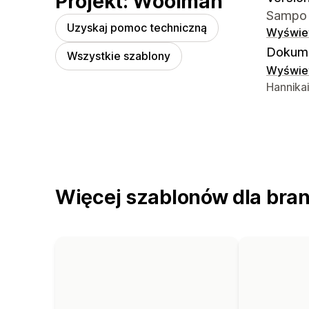
Projekt: Woolman
Sampo 5
Uzyskaj pomoc techniczną
Wyświet
Dokume
Wszystkie szablony
Wyświet
Dane ko
Hannikai
Więcej szablonów dla bran