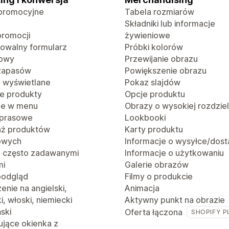
promocyjne
Tabela rozmiarów
Składniki lub informacje
promocji
żywieniowe
rowalny formularz
Próbki kolorów
towy
Przewijanie obrazu
 zapasów
Powiększenie obrazu
o wyświetlane
Pokaz slajdów
e produkty
Opcje produktu
je w menu
Obrazy o wysokiej rozdzie
 prasowe
Lookbooki
aż produktów
Karty produktu
owych
Informacje o wysyłce/dost
z często zadawanymi
Informacje o użytkowaniu
mi
Galerie obrazów
podgląd
Filmy o produkcie
nie na angielski,
Animacja
i, włoski, niemiecki
Aktywny punkt na obrazie
ński
Oferta łączona
SHOPIFY P
jące okienka z