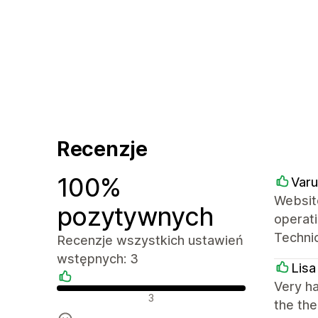
Recenzje
100%
Varu
Website
pozytywnych
operati
Technic
Recenzje wszystkich ustawień
wstępnych: 3
Lisa
Very h
Pozytywne recenzje
3
the the