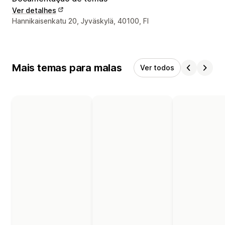
Ver detalhes
Detalhes de contacto do designer
Hannikaisenkatu 20, Jyväskylä, 40100, FI
Mais temas para malas
Ver todos