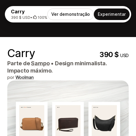
Carry
Ver demonstração
Experimentar
390 $ USD
•
100%
Carry
390 $
USD
Parte de
Sampo
•
Design minimalista.
Impacto máximo.
por
Woolman