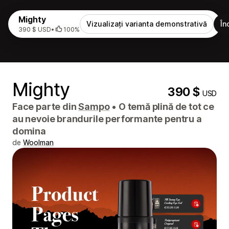
Mighty
Vizualizați varianta demonstrativă
În
390 $ USD
•
100%
Mighty
390 $
USD
Face parte din
Sampo
•
O temă plină de tot ce
au nevoie brandurile performante pentru a
domina
de
Woolman