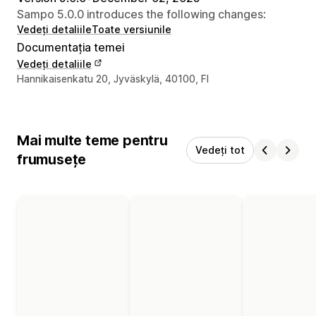
Sampo 5.0.0 introduces the following changes:
Vedeți detaliile
Toate versiunile
Documentația temei
Vedeți detaliile
Detaliile de contact ale designerului
Hannikaisenkatu 20, Jyväskylä, 40100, FI
Mai multe teme pentru
Vedeți tot
frumusețe