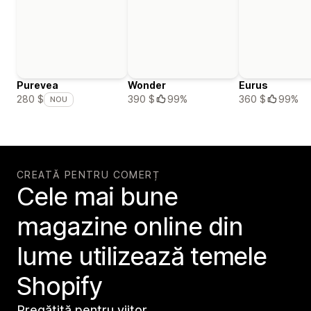
Purevea
Wonder
Eurus
390 $
99%
360 $
99%
280 $
NOU
CREATĂ PENTRU COMERȚ
Cele mai bune
magazine online din
lume utilizează temele
Shopify
Pregătită pentru viitor