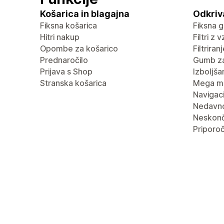
Košarica in blagajna
Odkriv
Fiksna košarica
Fiksna g
Hitri nakup
Filtri z 
Opombe za košarico
Filtrira
Prednaročilo
Gumb za
Prijava s Shop
Izboljša
Stranska košarica
Mega m
Navigaci
Nedavn
Neskonč
Priporoč