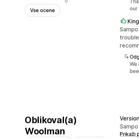
0
Tha
our
Vse ocene
King
Sampo i
trouble
recom
Odg
We 
bee
Oblikoval(a)
Version
Sampo 5
Woolman
Prikaži