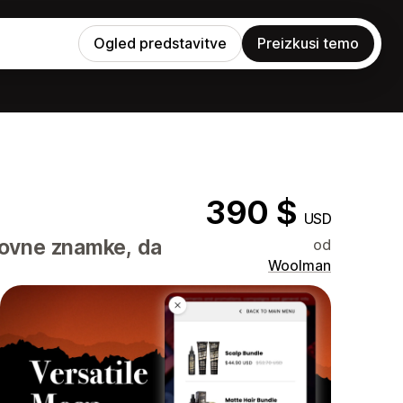
Ogled predstavitve
Preizkusi temo
390 $
USD
govne znamke, da
od
Woolman