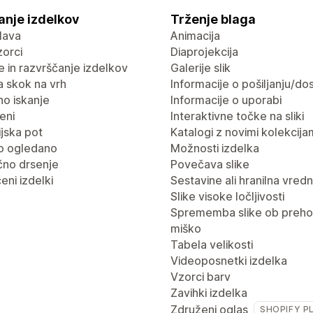
anje izdelkov
Trženje blaga
lava
Animacija
vzorci
Diaprojekcija
nje in razvrščanje izdelkov
Galerije slik
 skok na vrh
Informacije o pošiljanju/dos
no iskanje
Informacije o uporabi
eni
Interaktivne točke na sliki
jska pot
Katalogi z novimi kolekcija
o ogledano
Možnosti izdelka
no drsenje
Povečava slike
eni izdelki
Sestavine ali hranilna vred
Slike visoke ločljivosti
Sprememba slike ob preho
miško
Tabela velikosti
Videoposnetki izdelka
Vzorci barv
Zavihki izdelka
Združeni oglas
SHOPIFY P