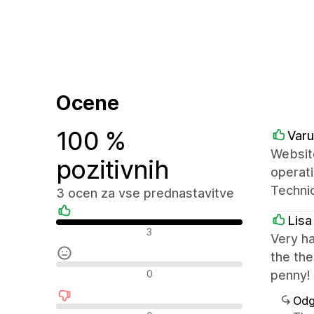
Ocene
100 %
Varu
Website
pozitivnih
operati
Technic
3 ocen za vse prednastavitve
Lisa
Pozitivne ocene
3
Very h
the the
Nevtralne ocene
0
penny!
Odg
Negativne ocene