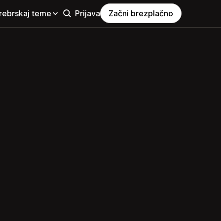
rebrskaj teme
Prijava
Začni brezplačno