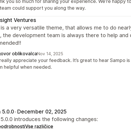
nk you so much for sharing your experience. We’re happy to 
 team could support you along the way.
sight Ventures
s a very versatile theme, that allows me to do nearly
, the development team is always there to help and q
mended!!
ovor oblikovalca
Nov 14, 2025
really appreciate your feedback. It’s great to hear Sampo is
n helpful when needed.
 5.0.0
•
December 02, 2025
.0.0 introduces the following changes:
 podrobnosti
Vse različice