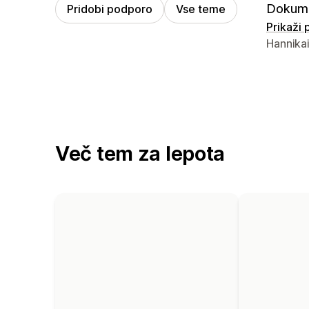
Dokume
Pridobi podporo
Vse teme
Prikaži
Podatki 
Hannikai
Več tem za lepota