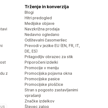
Trženje in konverzija
Blogi
Hitri predogled
Medijske objave
tavi
Navzkrižna prodaja
Nedavno ogledano
Odštevalni časomerilec
mi
Prevodi v jezike EU (EN, FR, IT,
DE, ES)
Prilagodljiv obrazec za stik
nost
Priporočeni izdelki
Promocije v meniju
du z
Promocijska pojavna okna
Promocijske pasice
Promocijske ploščice
Stran s pogosto zastavljenimi
vprašanji
Značke izdelkov
Števec zalog
LUS