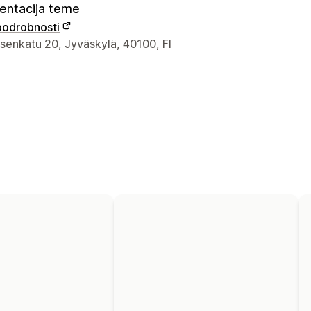
ntacija teme
 podrobnosti
za stik z oblikovalcem
senkatu 20, Jyväskylä, 40100, FI