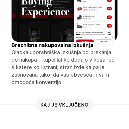
Brezhibna nakupovalna izkušnja
Gladka uporabniška izkušnja od brskanja
do nakupa – kupci lahko dodajo v košarico
s katere koli strani, stran izdelka pa je
zasnovana tako, da vas obvešča in vam
omogoča konverzijo.
KAJ JE VKLJUČENO