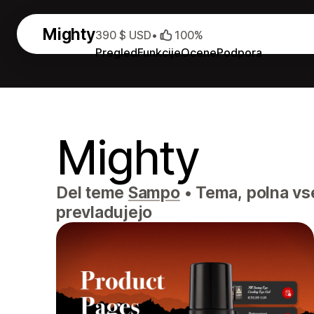
Mighty
390 $ USD
•
100%
Pregled
Funkcije
Ocene
Podpora
Mighty
Del teme
Sampo
•
Tema, polna vse
prevladujejo