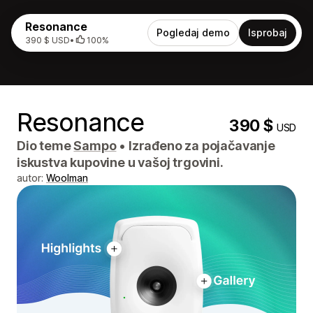
Resonance
Pogledaj demo
Isprobaj
390 $ USD
•
100%
Resonance
390 $
USD
Dio teme
Sampo
•
Izrađeno za pojačavanje
iskustva kupovine u vašoj trgovini.
autor:
Woolman