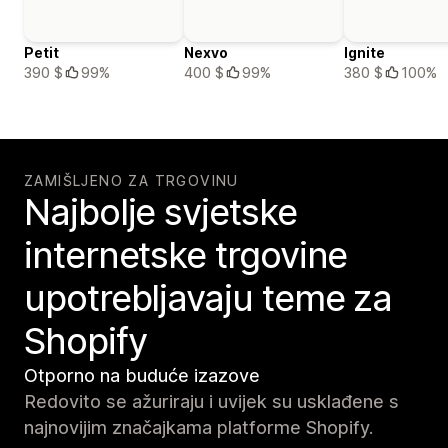
Petit
Nexvo
Ignite
390 $
99%
400 $
99%
380 $
100%
ZAMIŠLJENO ZA TRGOVINU
Najbolje svjetske
internetske trgovine
upotrebljavaju teme za
Shopify
Otporno na buduće izazove
Redovito se ažuriraju i uvijek su usklađene s
najnovijim značajkama platforme Shopify.