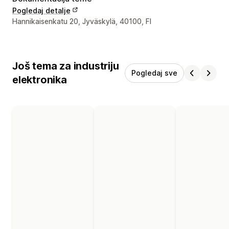
Pogledaj detalje
Podaci za kontakt dizajnera
Hannikaisenkatu 20, Jyväskylä, 40100, FI
Još tema za industriju
Pogledaj sve
elektronika