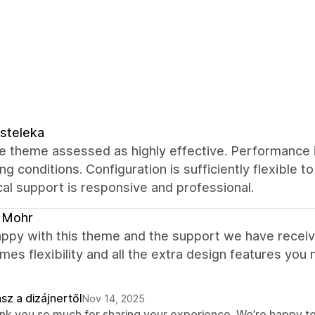
steleka
 theme assessed as highly effective. Performance i
ng conditions. Configuration is sufficiently flexible t
al support is responsive and professional.
 Mohr
appy with this theme and the support we have receiv
mes flexibility and all the extra design features you
sz a dizájnertől
Nov 14, 2025
nk you so much for sharing your experience. We’re happy to 