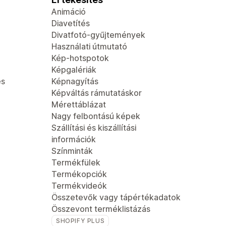
Animáció
Diavetítés
Divatfotó-gyűjtemények
Használati útmutató
Kép-hotspotok
Képgalériák
és
Képnagyítás
Képváltás rámutatáskor
Mérettáblázat
Nagy felbontású képek
Szállítási és kiszállítási
információk
Színminták
Termékfülek
Termékopciók
Termékvideók
Összetevők vagy tápértékadatok
Összevont terméklistázás
SHOPIFY PLUS