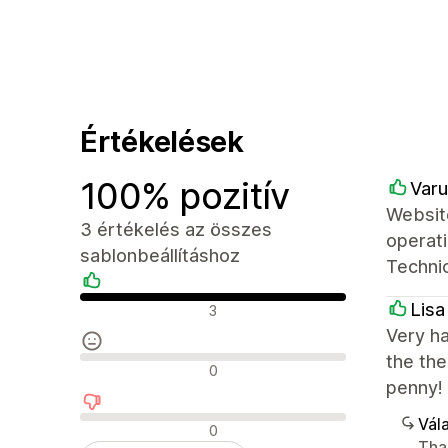
Értékelések
100% pozitív
Varu
Website
3 értékelés az összes
operati
sablonbeállításhoz
Technic
Pozitív értékelések
Lisa
3
Very h
the the
Semleges értékelések
0
penny!
Vála
Negatív értékelések
0
Tha