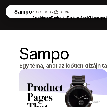
Sampo
390 $ USD
•
100%
Áttekintés
Funkciók
Értékelések
Támogat
Sampo
Egy téma, ahol az időtlen dizájn ta