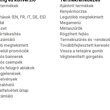
t termékek
Ajánlott termékek
Kenyérmorzsa
tások (EN, FR, IT, DE, ES)
Legutóbb megtekintett
dal
Megamenü
ézet
Mintaszűrők
értékesítés
Rögzített fejléc
számláló
Termékszűrés és -rendez
b megtekintett
Továbbfejlesztett keresés
elüli promóciók
Vissza a tetejére gomb
ós bannerek
Végtelenített görgetés
iós csempék
ós felugró ablakok
gjelenések
jelvények
zabható
tfelvételi űrlap
zámláló