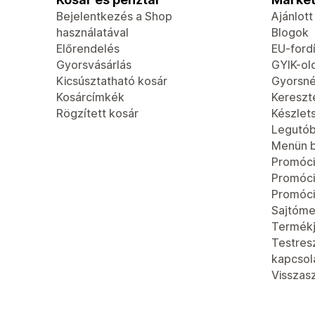
Bejelentkezés a Shop
Ajánlot
használatával
Blogok
Előrendelés
EU-fordí
Gyorsvásárlás
GYIK-ol
Kicsúsztatható kosár
Gyorsn
Kosárcímkék
Kereszt
Rögzített kosár
Készlet
Legutób
Menün b
Promóci
Promóc
Promóci
Sajtóme
Termék
Testres
kapcsola
Visszas