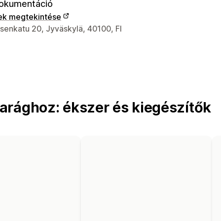
okumentáció
ek megtekintése
 kapcsolattartási adatai
senkatu 20, Jyväskylä, 40100, FI
arághoz: ékszer és kiegészítők