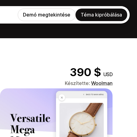
Demó megtekintése
Téma kipróbálása
390 $
USD
Készítette:
Woolman