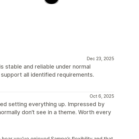
Dec 23, 2025
s stable and reliable under normal
o support all identified requirements.
Oct 6, 2025
ed setting everything up. Impressed by
 normally don’t see in a theme. Worth every
hear you’ve enjoyed Sampo’s flexibility and that