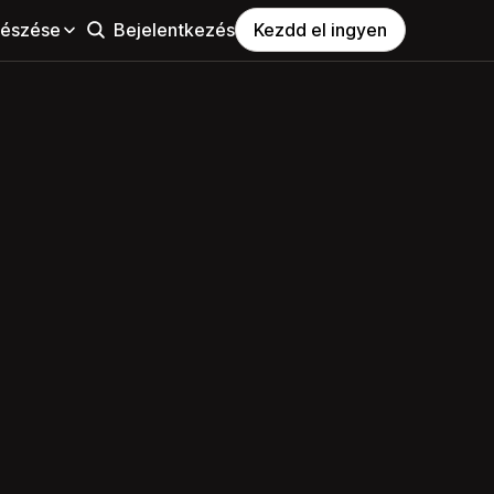
észése
Bejelentkezés
Kezdd el ingyen