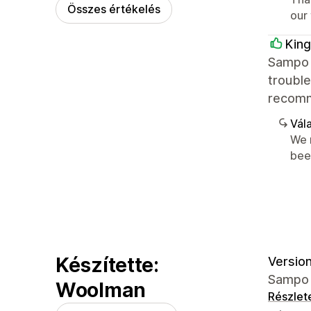
Összes értékelés
our
King
Sampo i
trouble
recom
Vála
We 
bee
Készítette:
Version
Sampo 5
Woolman
Részlet