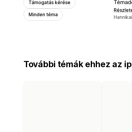
Témad
Támogatás kérése
Részlet
Minden téma
Dizájner
Hannikai
További témák ehhez az ip