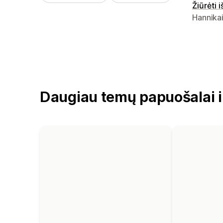
Žiūrėti 
Kūrėjo k
Hannikai
Daugiau temų papuošalai i