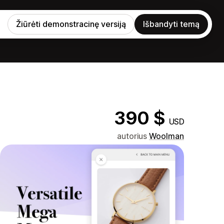
Žiūrėti demonstracinę versiją
Išbandyti temą
390 $
USD
autorius
Woolman