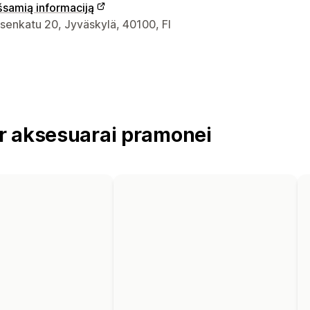
išsamią informaciją
ontaktiniai duomenys
senkatu 20, Jyväskylä, 40100, FI
r aksesuarai pramonei