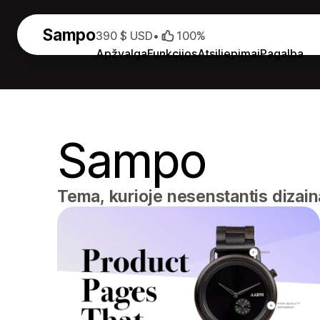
Sampo
390 $ USD
•
100%
Apžvalga
Funkcijos
Atsiliepimai
Pagalba
Sampo
Tema, kurioje nesenstantis dizain