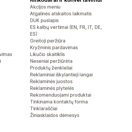
Akcijos meniu
Atgalinės atskaitos laikmatis
DUK puslapis
ES kalbų vertimai (EN, FR, IT, DE,
ES)
Greitoji peržiūra
Kryžminis pardavimas
avimas
Likučio skaitiklis
i
Neseniai peržiūrėta
Produktų ženkleliai
Reklaminiai iškylantieji langai
Reklaminės juostos
Reklaminės plytelės
Rekomenduojami produktai
Tinkinama kontaktų forma
Tinklaraščiai
Žiniasklaidos dėmesys