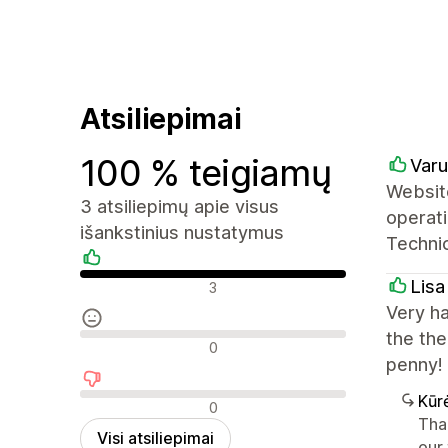
Atsiliepimai
100 % teigiamų
Varu
Website
3 atsiliepimų apie visus
operati
išankstinius nustatymus
Technic
Teigiami atsiliepimai
Lisa
3
Very h
the the
Neutralūs atsiliepimai
0
penny!
Kūr
Neigiami atsiliepimai
0
Tha
Visi atsiliepimai
our