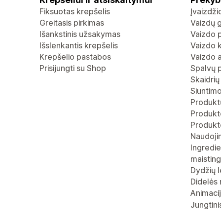
Fiksuotas krepšelis
Įvaizdž
Greitasis pirkimas
Vaizdų g
Išankstinis užsakymas
Vaizdo p
Išslenkantis krepšelis
Vaizdo 
Krepšelio pastabos
Vaizdo 
Prisijungti su Shop
Spalvų 
Skaidrių
Siuntimo
Produktų
Produkto
Produkt
Naudoji
Ingredie
maistin
Dydžių l
Didelės 
Animaci
Jungtini