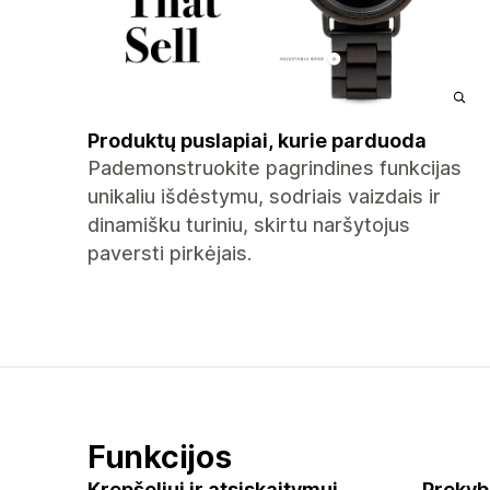
Produktų puslapiai, kurie parduoda
Pademonstruokite pagrindines funkcijas
unikaliu išdėstymu, sodriais vaizdais ir
dinamišku turiniu, skirtu naršytojus
paversti pirkėjais.
Funkcijos
Krepšeliui ir atsiskaitymui
Prekyb