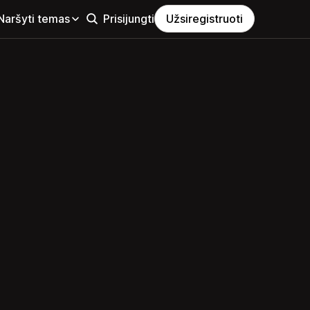
Naršyti temas
Prisijungti
Užsiregistruoti