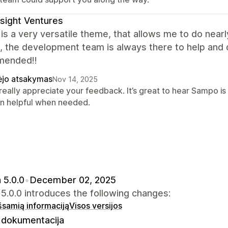
sight Ventures
s a very versatile theme, that allows me to do nearly
, the development team is always there to help and q
mended!!
ėjo atsakymas
Nov 14, 2025
really appreciate your feedback. It’s great to hear Sampo is
n helpful when needed.
 5.0.0
•
December 02, 2025
.0.0 introduces the following changes:
išsamią informaciją
Visos versijos
dokumentacija