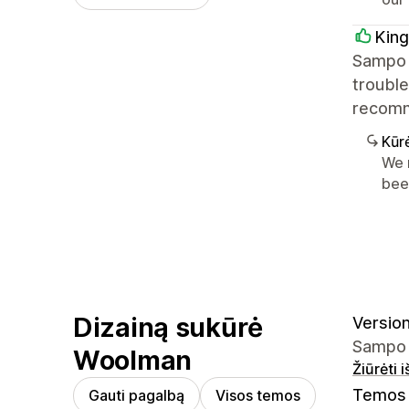
King
Sampo i
trouble
recom
Kūr
We 
bee
Dizainą sukūrė
Version
Sampo 5
Woolman
Žiūrėti 
Temos 
Gauti pagalbą
Visos temos