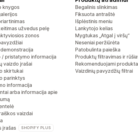
io knygos
Begalinis slinkimas
alerijos
Fiksuota antraštė
riartinimas
Išplėstinis meniu
keitimas užvedus pelę
Lankytojo kelias
aktyviosios zonos
Mygtukas „Atgal į viršų“
pavyzdžiai
Neseniai peržiūrėta
 demonstracija
Patobulinta paieška
 / pristatymo informacija
Produktų filtravimas ir rūši
 vaizdo įrašai
Rekomenduojami produkta
 skirtukai
Vaizdinių pavyzdžių filtrai
o parinktys
mo informacija
ntai arba informacija apie
gumą
entelė
raiškos vaizdai
ja
s įrašas
SHOPIFY PLUS