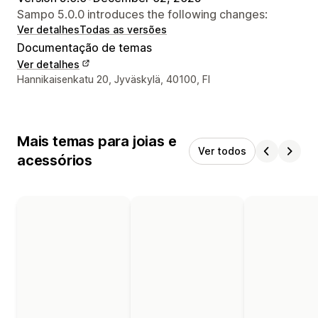
Sampo 5.0.0 introduces the following changes:
Ver detalhes
Todas as versões
Documentação de temas
Ver detalhes
Detalhes de contacto do designer
Hannikaisenkatu 20, Jyväskylä, 40100, FI
Mais temas para joias e
Ver todos
acessórios