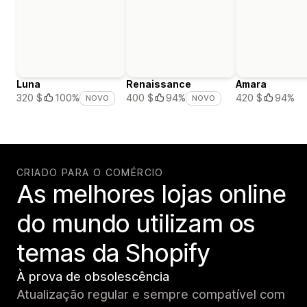
Luna
Renaissance
Amara
420 $
94%
320 $
100%
400 $
94%
NOVO
NOVO
CRIADO PARA O COMÉRCIO
As melhores lojas online
do mundo utilizam os
temas da Shopify
À prova de obsolescência
Atualização regular e sempre compatível com