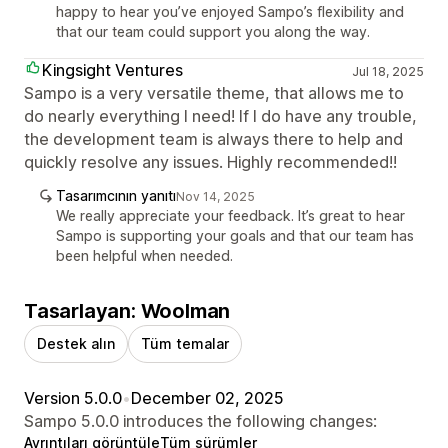
happy to hear you’ve enjoyed Sampo’s flexibility and
that our team could support you along the way.
Kingsight Ventures
Jul 18, 2025
Sampo is a very versatile theme, that allows me to
do nearly everything I need! If I do have any trouble,
the development team is always there to help and
quickly resolve any issues. Highly recommended!!
Tasarımcının yanıtı
Nov 14, 2025
We really appreciate your feedback. It’s great to hear
Sampo is supporting your goals and that our team has
been helpful when needed.
Tasarlayan: Woolman
Destek alın
Tüm temalar
Version 5.0.0
•
December 02, 2025
Sampo 5.0.0 introduces the following changes:
Ayrıntıları görüntüle
Tüm sürümler