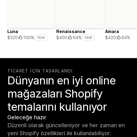
Luna
Renaissance
Amara
$420
94%
$320
100%
$400
94%
YENI
YENI
TICARET IÇIN TASARLANDI
Dünyanın en iyi online
mağazaları Shopify
temalarını kullanıyor
Geleceğe hazır
Düzenli olarak güncelleniyor ve her zaman en
yeni Shopify özellikleri ile kullanılabiliyor.