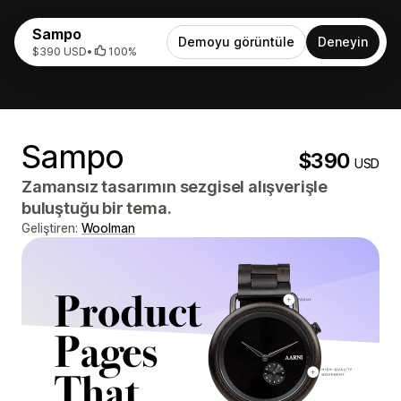
Sampo
Demoyu görüntüle
Deneyin
$390 USD
•
100%
Sampo
$390
USD
Zamansız tasarımın sezgisel alışverişle
buluştuğu bir tema.
Geliştiren:
Woolman