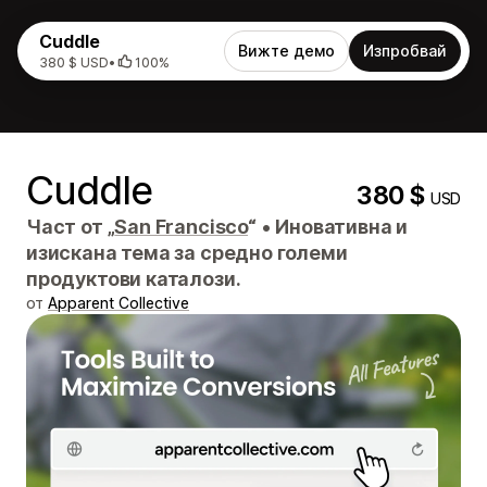
Cuddle
Вижте демо
Изпробвай
380 $ USD
•
100%
Cuddle
380 $
USD
Част от „
San Francisco
“
•
Иновативна и
изискана тема за средно големи
продуктови каталози.
от
Apparent Collective