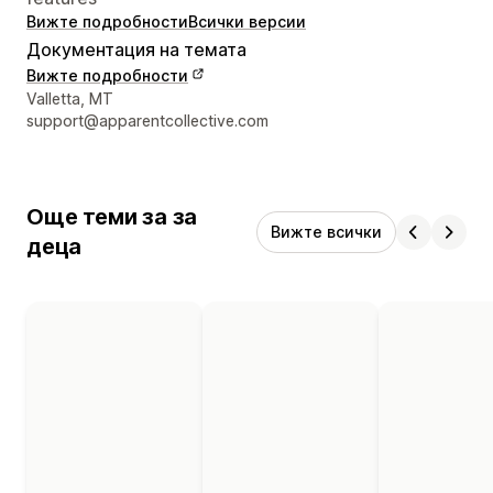
Вижте подробности
Всички версии
Документация на темата
Вижте подробности
Данни за връзка с дизайнера
Valletta, MT
support@apparentcollective.com
Още теми за за
Вижте всички
деца