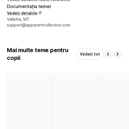
Documentația temei
Vedeți detaliile
Detaliile de contact ale designerului
Valletta, MT
support@apparentcollective.com
Mai multe teme pentru
Vedeți tot
copii