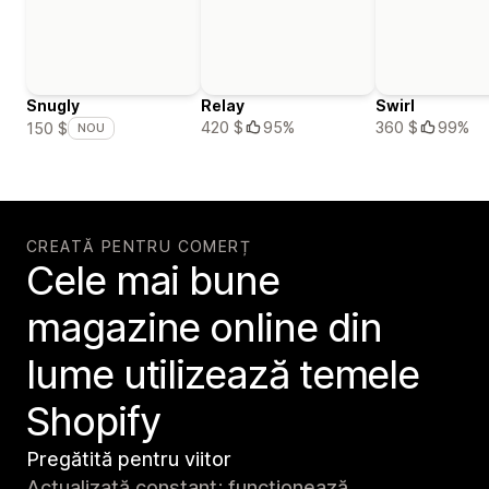
Snugly
Relay
Swirl
420 $
95%
360 $
99%
150 $
NOU
CREATĂ PENTRU COMERȚ
Cele mai bune
magazine online din
lume utilizează temele
Shopify
Pregătită pentru viitor
Actualizată constant; funcționează