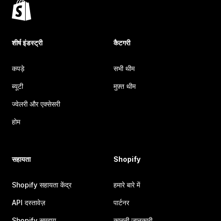
शीर्ष इंडस्ट्री
कैटगरी
कपड़े
सभी थीम
ब्यूटी
मुफ़्त थीम
ज्वेलरी और एक्सेसरी
होम
सहायता
Shopify
Shopify सहायता केंद्र
हमारे बारे में
API दस्तावेज़
पार्टनर
Shopify समुदाय
कानूनी जानकारी