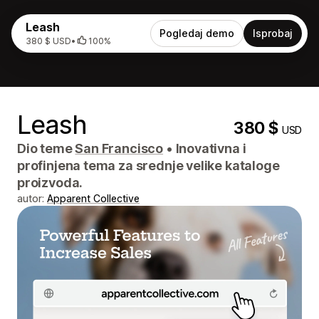
Leash
Pogledaj demo
Isprobaj
380 $ USD
•
100%
Leash
380 $
USD
Dio teme
San Francisco
•
Inovativna i
profinjena tema za srednje velike kataloge
proizvoda.
autor:
Apparent Collective