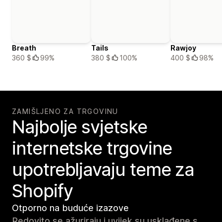
Breath
Tails
Rawjoy
360 $
99%
380 $
100%
400 $
98%
ZAMIŠLJENO ZA TRGOVINU
Najbolje svjetske
internetske trgovine
upotrebljavaju teme za
Shopify
Otporno na buduće izazove
Redovito se ažuriraju i uvijek su usklađene s