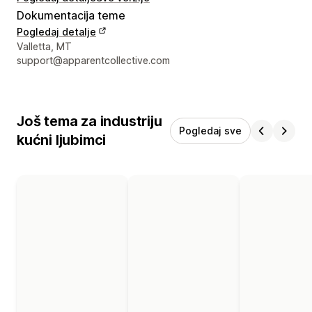
Dokumentacija teme
Pogledaj detalje
Podaci za kontakt dizajnera
Valletta, MT
support@apparentcollective.com
Još tema za industriju
Pogledaj sve
kućni ljubimci