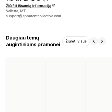
Žiūrėti išsamią informaciją
Kūrėjo kontaktiniai duomenys
Valletta, MT
support@apparentcollective.com
Daugiau temų
Žiūrėti visus
augintiniams pramonei