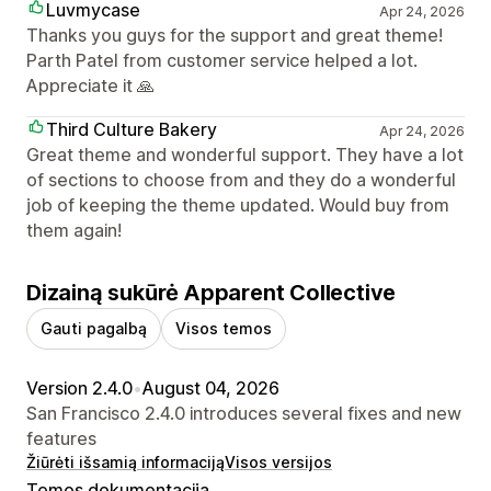
Luvmycase
Apr 24, 2026
Thanks you guys for the support and great theme!
Parth Patel from customer service helped a lot.
Appreciate it 🙏
Third Culture Bakery
Apr 24, 2026
Great theme and wonderful support. They have a lot
of sections to choose from and they do a wonderful
job of keeping the theme updated. Would buy from
them again!
Dizainą sukūrė Apparent Collective
Gauti pagalbą
Visos temos
Version 2.4.0
•
August 04, 2026
San Francisco 2.4.0 introduces several fixes and new
features
Žiūrėti išsamią informaciją
Visos versijos
Temos dokumentacija