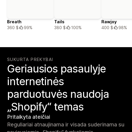
Breath
Tails
Rawjoy
360 $
99%
380 $
100%
400 $
98%
SUKURTA PREKYBAI
Geriausios pasaulyje
internetinės
parduotuvės naudoja
„Shopify“ temas
Pritaikyta ateičiai
Reguliariai atnaujinama ir visada suderinama su