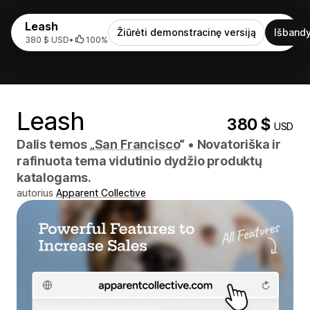
Leash
Žiūrėti demonstracinę versiją
Išbandy
380 $ USD
•
100%
Leash
380 $
USD
Dalis temos „
San Francisco
“
•
Novatoriška ir
rafinuota tema vidutinio dydžio produktų
katalogams.
autorius
Apparent Collective