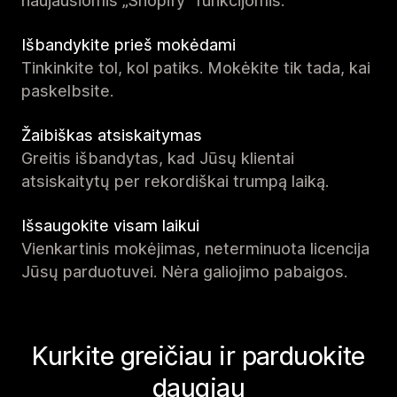
naujausiomis „Shopify“ funkcijomis.
Išbandykite prieš mokėdami
Tinkinkite tol, kol patiks. Mokėkite tik tada, kai
paskelbsite.
Žaibiškas atsiskaitymas
Greitis išbandytas, kad Jūsų klientai
atsiskaitytų per rekordiškai trumpą laiką.
Išsaugokite visam laikui
Vienkartinis mokėjimas, neterminuota licencija
Jūsų parduotuvei. Nėra galiojimo pabaigos.
Kurkite greičiau ir parduokite
daugiau