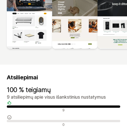
Atsiliepimai
100 % teigiamų
9 atsiliepimų apie visus išankstinius nustatymus
Teigiami atsiliepimai
9
Neutralūs atsiliepimai
0