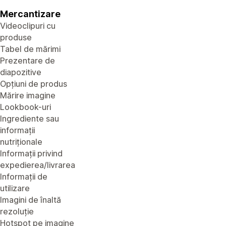
Mercantizare
Videoclipuri cu
produse
Tabel de mărimi
Prezentare de
diapozitive
Opțiuni de produs
Mărire imagine
Lookbook-uri
Ingrediente sau
informații
nutriționale
Informații privind
expedierea/livrarea
Informații de
utilizare
Imagini de înaltă
rezoluție
Hotspot pe imagine