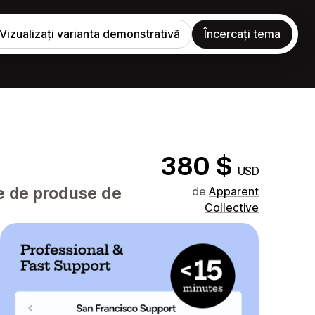
Vizualizați varianta demonstrativă
Încercați tema
380 $
USD
ge de produse de
de
Apparent
Collective