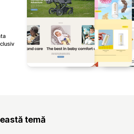
ata
clusiv
ceastă temă