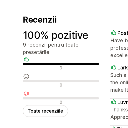
Recenzii
100% pozitive
Pos
Have be
9 recenzii pentru toate
profess
presetările
excelle
Recenzii pozitive
Lark
9
Such a 
the onl
Recenzii neutre
0
make it
Recenzii negative
Luv
0
Thanks 
Toate recenziile
Appreci