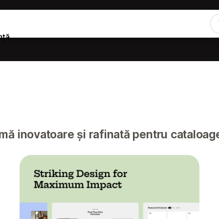
nță
ă inovatoare și rafinată pentru cataloa