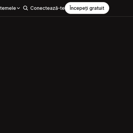
i temele
Conectează-te
Începeți gratuit