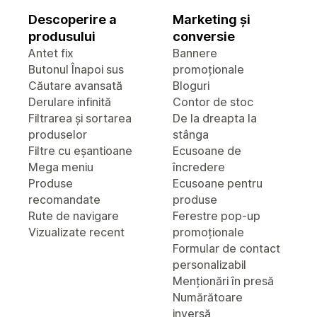
Descoperire a
Marketing și
produsului
conversie
Antet fix
Bannere
Butonul Înapoi sus
promoționale
Căutare avansată
Bloguri
Derulare infinită
Contor de stoc
Filtrarea și sortarea
De la dreapta la
produselor
stânga
Filtre cu eșantioane
Ecusoane de
Mega meniu
încredere
Produse
Ecusoane pentru
recomandate
produse
Rute de navigare
Ferestre pop-up
Vizualizate recent
promoționale
Formular de contact
personalizabil
Menționări în presă
Numărătoare
inversă