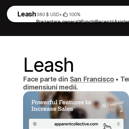
Leash
380 $ USD
•
100%
Prezentare generală
Funcții
Recenzii
Asiste
Leash
Face parte din
San Francisco
•
Tem
dimensiuni medii.