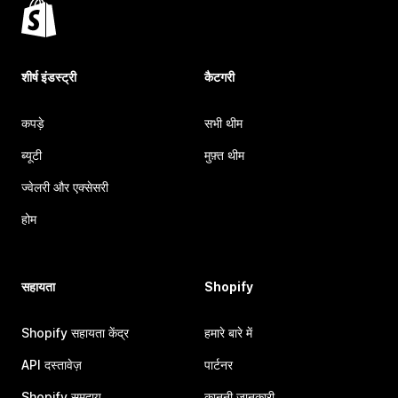
शीर्ष इंडस्ट्री
कैटगरी
कपड़े
सभी थीम
ब्यूटी
मुफ़्त थीम
ज्वेलरी और एक्सेसरी
होम
सहायता
Shopify
Shopify सहायता केंद्र
हमारे बारे में
API दस्तावेज़
पार्टनर
Shopify समुदाय
कानूनी जानकारी