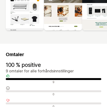
Omtaler
100 % positive
9 omtaler for alle forhåndsinnstillinger
Positive omtaler
9
Nøytrale omtaler
0
Negative omtaler
0