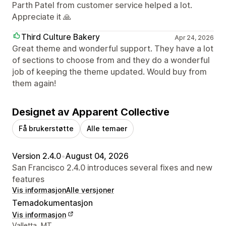
Parth Patel from customer service helped a lot.
Appreciate it 🙏
Third Culture Bakery
Apr 24, 2026
Great theme and wonderful support. They have a lot
of sections to choose from and they do a wonderful
job of keeping the theme updated. Would buy from
them again!
Designet av Apparent Collective
Få brukerstøtte
Alle temaer
Version 2.4.0
•
August 04, 2026
San Francisco 2.4.0 introduces several fixes and new
features
Vis informasjon
Alle versjoner
Temadokumentasjon
Vis informasjon
Designerens kontaktinfo
Valletta, MT