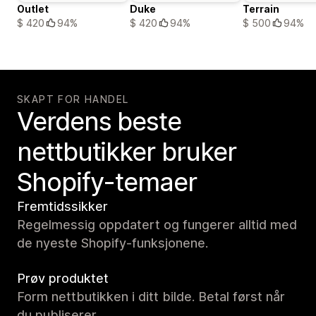
Outlet
Duke
Terrain
$ 420
94%
$ 420
94%
$ 500
94%
SKAPT FOR HANDEL
Verdens beste
nettbutikker bruker
Shopify-temaer
Fremtidssikker
Regelmessig oppdatert og fungerer alltid med
de nyeste Shopify-funksjonene.
Prøv produktet
Form nettbutikken i ditt bilde. Betal først når
du publiserer.