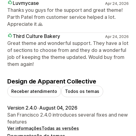
Luvmycase
Apr 24, 2026
Thanks you guys for the support and great theme!
Parth Patel from customer service helped a lot.
Appreciate it 🙏
Third Culture Bakery
Apr 24, 2026
Great theme and wonderful support. They have a lot
of sections to choose from and they do a wonderful
job of keeping the theme updated. Would buy from
them again!
Design de Apparent Collective
Receber atendimento
Todos os temas
Version 2.4.0
•
August 04, 2026
San Francisco 2.4.0 introduces several fixes and new
features
Ver informações
Todas as versões
Documentação de temas