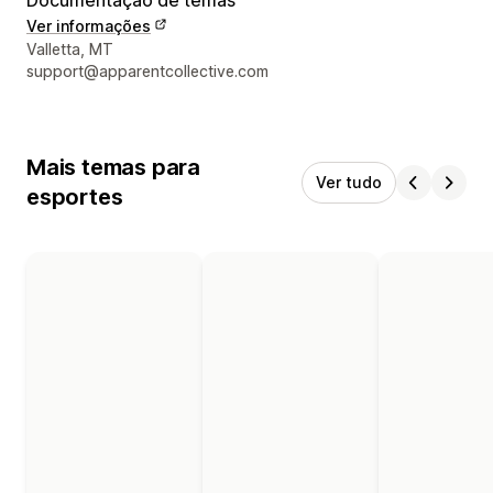
Ver informações
Informações de contato do designer
Valletta, MT
support@apparentcollective.com
Mais temas para
Ver tudo
esportes