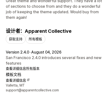
Great theme and wonderful support. They have a lot
of sections to choose from and they do a wonderful
job of keeping the theme updated. Would buy from
them again!
设计者：Apparent Collective
获取支持
所有模板
Version 2.4.0
•
August 04, 2026
San Francisco 2.4.0 introduces several fixes and new
features
查看详细信息
所有版本
模板文档
查看详细信息
设计师联系方式
Valletta, MT
support@apparentcollective.com