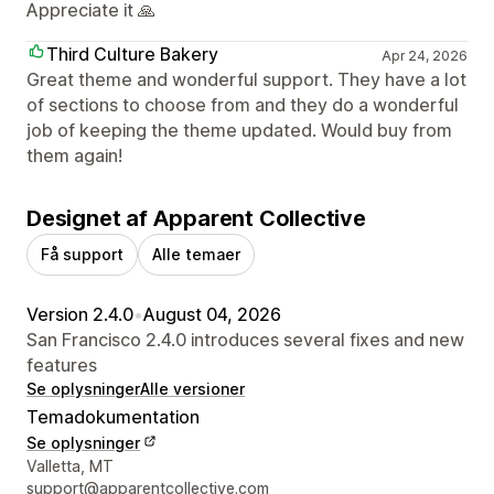
Appreciate it 🙏
Third Culture Bakery
Apr 24, 2026
Great theme and wonderful support. They have a lot
of sections to choose from and they do a wonderful
job of keeping the theme updated. Would buy from
them again!
Designet af Apparent Collective
Få support
Alle temaer
Version 2.4.0
•
August 04, 2026
San Francisco 2.4.0 introduces several fixes and new
features
Se oplysninger
Alle versioner
Temadokumentation
Se oplysninger
Se kontaktoplysninger
Valletta, MT
support@apparentcollective.com