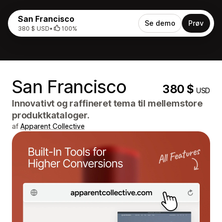
San Francisco
Se demo
Prøv
380 $ USD
•
100%
San Francisco
380 $
USD
Innovativt og raffineret tema til mellemstore
produktkataloger.
af
Apparent Collective